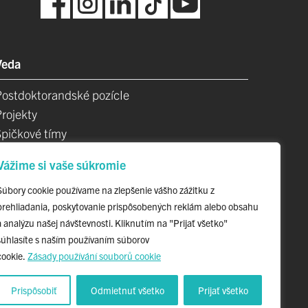
Veda
Postdoktorandské pozícIe
Projekty
Špičkové tímy
TIP-UPJŠ
Vážime si vaše súkromie
Vedecké parky
videncia publikačnej činnosti
Súbory cookie používame na zlepšenie vášho zážitku z
prehliadania, poskytovanie prispôsobených reklám alebo obsahu
Habilitačné a vymenúvacie konania
a analýzu našej návštevnosti. Kliknutím na "Prijať všetko"
súhlasíte s naším používaním súborov
cookie.
Zásady používání souborů cookie
Prispôsobiť
Odmietnuť všetko
Prijať všetko