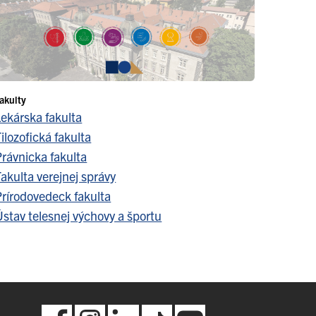
akulty
Lekárska fakulta
ilozofická fakulta
Právnicka fakulta
akulta verejnej správy
Prírodovedeck fakulta
stav telesnej výchovy a športu