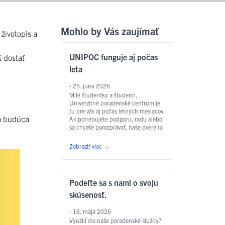
Mohlo by Vás zaujímať
 životopis a
UNIPOC funguje aj počas
š dostať
leta
- 25. júna 2026
Milé študentky a študenti,
Univerzitné poradenské centrum je
tu pre vás aj počas letných mesiacov.
ja budúca
Ak potrebujete podporu, radu alebo
sa chcete porozprávať, naše dvere (a
online kanály) zostávajú otvorené.
Vzhľadom na letné obdobie a
Zobraziť viac
→
čerpanie dovoleniek však bude režim
fungovania mierne upravený: Ako sa
prihlásiť? Prihlasovanie na termíny
prebieha klasickým spôsobom, na
Podeľte sa s nami o svoju
aký ste …
Čítať ďalej
skúsenosť.
- 18. mája 2026
Využili ste naše poradenské služby?