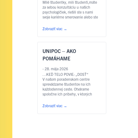
Milé študentky, milí študenti,máte
za sebou konzultáciu u našich
psychologičiek, riešili ste s nami
svoje kariérne smerovanie alebo ste
hľadali spôsoby, ako sa učiť
efektívnejšie? Nech už ste využili
Zobraziť viac
→
ktorúkoľvek z našich poradenských
služieb, Vaša skúsenosť a názor sú
pre nás nesmierne dôležité.Naším
cieľom je poskytovať vám v priebehu
UNIPOC – AKO
štúdia …
Čítať ďalej
POMÁHAME
- 28. mája 2026
…KEĎ TELO POVIE: „DOSŤ“
V našom poradenskom centre
sprevádzame študentov na ich
každodennej ceste. Otvárame
spoločne ich príbehy, v ktorých
niečo strácame, ale rovnako aj
získavame. Ďakujeme študentke
Zobraziť viac
→
Patrícii, že sa s nami podelila o svoju
osobnú skúsenosť a že sme mohli
byť súčasťou jej príbehu. Patrícia
nám krok po kroku postupne
odkrývala svoj príbeh. S odhodlaním
a túžbou „som …
Čítať ďalej