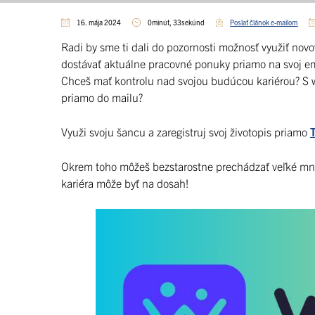
16. mája 2024
0minút, 33sekúnd
Poslať článok e-mailom
Radi by sme ti dali do pozornosti možnosť využiť nov
dostávať aktuálne pracovné ponuky priamo na svoj em
Chceš mať kontrolu nad svojou budúcou kariérou? S wo
priamo do mailu?
Využi svoju šancu a zaregistruj svoj životopis priamo
Okrem toho môžeš bezstarostne prechádzať veľké množ
kariéra môže byť na dosah!