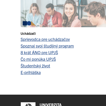
Uchádzači
Sprievodca pre uchádzačov
Spoznaj svoj študijný program
8 krát ÁNO pre UPJŠ
Čo mi ponúka UPJŠ
Študentský život
E-prihláška