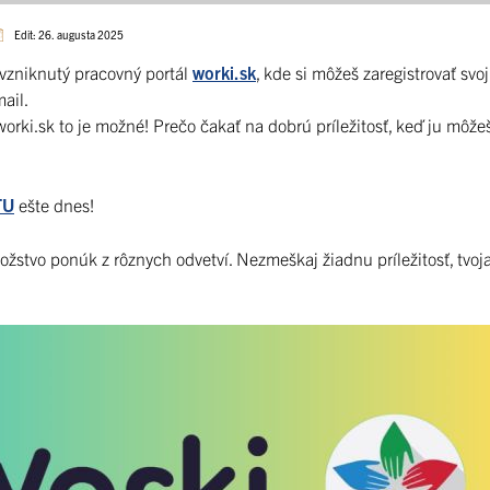
Edit: 26. augusta 2025
ovzniknutý pracovný portál
worki.sk
, kde si môžeš zaregistrovať svoj
ail.
rki.sk to je možné! Prečo čakať na dobrú príležitosť, keď ju môže
TU
ešte dnes!
stvo ponúk z rôznych odvetví. Nezmeškaj žiadnu príležitosť, tvo