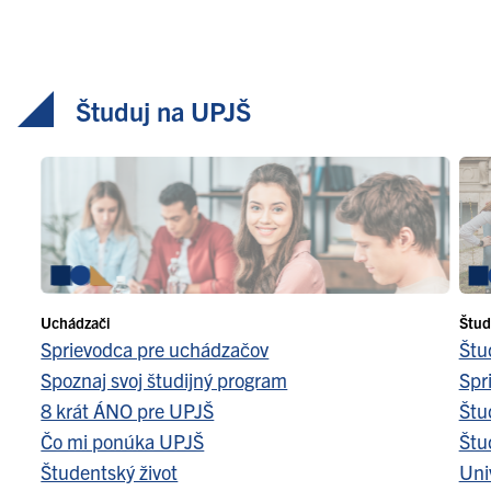
Študuj na UPJŠ
Uchádzači
Štud
Sprievodca pre uchádzačov
Štu
Spoznaj svoj študijný program
Spr
8 krát ÁNO pre UPJŠ
Štu
Čo mi ponúka UPJŠ
Štu
Študentský život
Uni