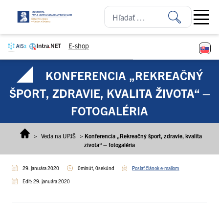
Prejsť na obsah
Open ma
E-shop
KONFERENCIA „REKREAČNÝ
ŠPORT, ZDRAVIE, KVALITA ŽIVOTA“ –
FOTOGALÉRIA
>
Veda na UPJŠ
>
Konferencia „Rekreačný šport, zdravie, kvalita
života“ – fotogaléria
29. januára 2020
0minút, 0sekúnd
Poslať článok e-mailom
Edit: 29. januára 2020