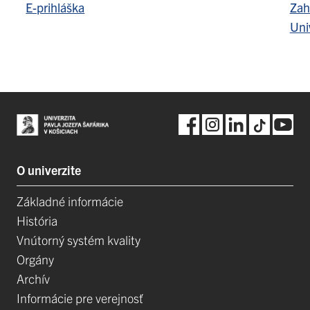
E-prihláška
Zah
Uni
O univerzite
Základné informácie
História
Vnútorný systém kvality
Orgány
Archív
Informácie pre verejnosť