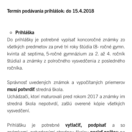
Termín podávania prihlášok: do 15.4.2018
Prihláška
Do prihlášky je potrebné vypísať koncoročné známky zo
všetkých predmetov za prvé tri roky štúdia (8- ročné gymn.
kvinta až septima, 5-ročné gymnázium za 2. až 4. ročník
štúdia) a známky z polročného vysvedčenia z posledného
ročníka.
Správnosť uvedených známok a vypočítaných priemerov
musí potvrdiť
stredná škola.
Uchádzači, ktorí maturovali pred rokom 2017 a známky im
stredná škola nepotvrdí, zašlú overené kópie všetkých
vysvedčení.
Prihlášku je potrebné
vytlačiť, podpísať
a so
známkami potvrdenými strednou školou
poslať poštou
na