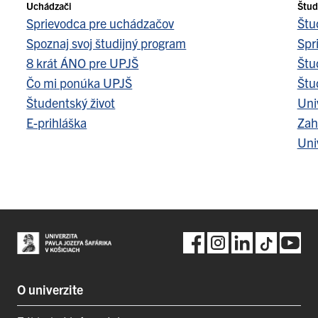
Uchádzači
Štud
Sprievodca pre uchádzačov
Štu
Spoznaj svoj študijný program
Spr
8 krát ÁNO pre UPJŠ
Štu
Čo mi ponúka UPJŠ
Štu
Študentský život
Uni
E-prihláška
Zah
Uni
O univerzite