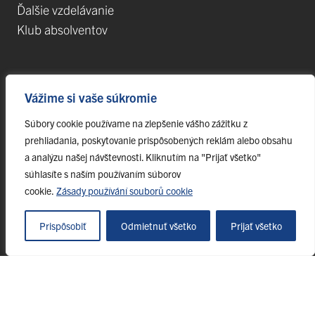
Ďalšie vzdelávanie
Klub absolventov
Veda
Vážime si vaše súkromie
Postdoktorandské pozície
Súbory cookie používame na zlepšenie vášho zážitku z
Projekty
prehliadania, poskytovanie prispôsobených reklám alebo obsahu
Špičkové tímy
a analýzu našej návštevnosti. Kliknutím na "Prijať všetko"
TIP-UPJŠ
súhlasíte s naším používaním súborov
cookie.
Zásady používání souborů cookie
Vedecké parky
Evidencia publikačnej činnosti
Prispôsobiť
Odmietnuť všetko
Prijať všetko
Habilitačné a vymenúvacie konania
© 2023 Univerzita Pavla Jozefa Šafárika v Košiciach, webmaster@upjs.sk