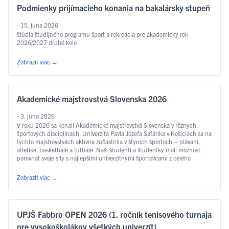
Podmienky prijímacieho konania na bakalársky stupeň
- 15. júna 2026
štúdia študijného programu šport a rekreácia pre akademický rok
2026/2027 druhé kolo
Zobraziť viac
→
Akademické majstrovstvá Slovenska 2026
- 3. júna 2026
V roku 2026 sa konali Akademické majstrovstvá Slovenska v rôznych
športových disciplínach. Univerzita Pavla Jozefa Šafárika v Košiciach sa na
týchto majstrovstvách aktívne zúčastnila v štyroch športoch – plávaní,
atletike, basketbale a futbale. Naši študenti a študentky mali možnosť
porovnať svoje sily s najlepšími univerzitnými športovcami z celého
Slovenska. PLÁVANIE Na plavárni Materiálovotechnologickej fakulty STU
…
Čítať ďalej
Zobraziť viac
→
UPJŠ Fabbro OPEN 2026 (1. ročník tenisového turnaja
pre vysokoškolákov všetkých univerzít)