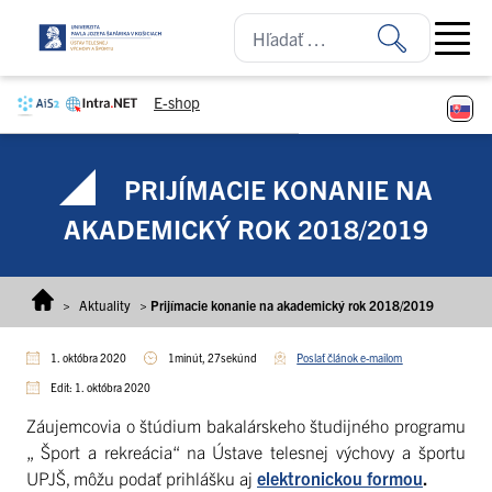
Prejsť na obsah
Open ma
E-shop
PRIJÍMACIE KONANIE NA
AKADEMICKÝ ROK 2018/2019
>
Aktuality
>
Prijímacie konanie na akademický rok 2018/2019
1. októbra 2020
1minút, 27sekúnd
Poslať článok e-mailom
Edit: 1. októbra 2020
Záujemcovia o štúdium bakalárskeho študijného programu
„ Šport a rekreácia“ na Ústave telesnej výchovy a športu
UPJŠ, môžu podať prihlášku aj
elektronickou formou
.