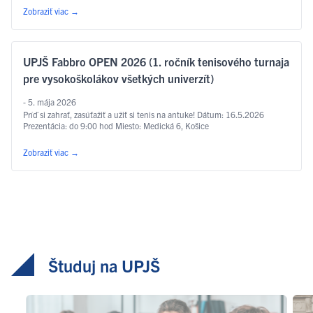
…
Čítať ďalej
Zobraziť viac
→
UPJŠ Fabbro OPEN 2026 (1. ročník tenisového turnaja
pre vysokoškolákov všetkých univerzít)
- 5. mája 2026
Príď si zahrať, zasúťažiť a užiť si tenis na antuke! Dátum: 16.5.2026
Prezentácia: do 9:00 hod Miesto: Medická 6, Košice
Zobraziť viac
→
Študuj na UPJŠ