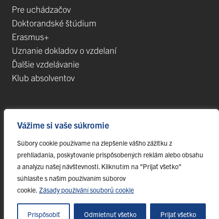
Pre uchádzačov
Doktorandské štúdium
Erasmus+
Uznanie dokladov o vzdelaní
Ďalšie vzdelávanie
Klub absolventov
Veda
Vážime si vaše súkromie
Postdoktorandské pozície
Súbory cookie používame na zlepšenie vášho zážitku z
Projekty
prehliadania, poskytovanie prispôsobených reklám alebo obsahu
Špičkové tímy
a analýzu našej návštevnosti. Kliknutím na "Prijať všetko"
TIP-UPJŠ
súhlasíte s naším používaním súborov
cookie.
Zásady používání souborů cookie
Vedecké parky
Evidencia publikačnej činnosti
Prispôsobiť
Odmietnuť všetko
Prijať všetko
Habilitačné a vymenúvacie konania