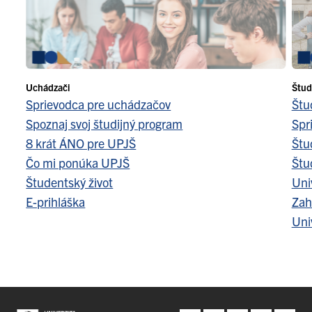
Uchádzači
Štud
Sprievodca pre uchádzačov
Štu
Spoznaj svoj študijný program
Spr
8 krát ÁNO pre UPJŠ
Štu
Čo mi ponúka UPJŠ
Štu
Študentský život
Uni
E-prihláška
Zah
Uni