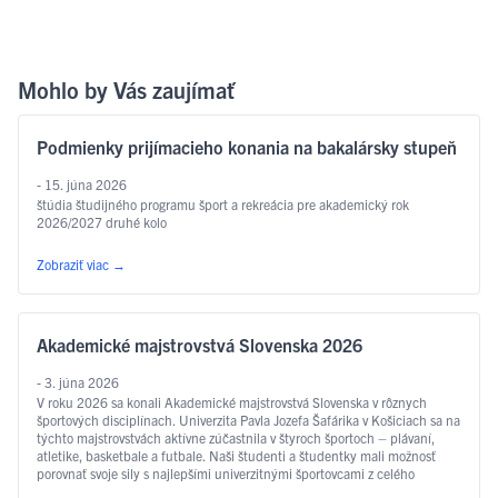
Mohlo by Vás zaujímať
Podmienky prijímacieho konania na bakalársky stupeň
- 15. júna 2026
štúdia študijného programu šport a rekreácia pre akademický rok
2026/2027 druhé kolo
Zobraziť viac
→
Akademické majstrovstvá Slovenska 2026
- 3. júna 2026
V roku 2026 sa konali Akademické majstrovstvá Slovenska v rôznych
športových disciplínach. Univerzita Pavla Jozefa Šafárika v Košiciach sa na
týchto majstrovstvách aktívne zúčastnila v štyroch športoch – plávaní,
atletike, basketbale a futbale. Naši študenti a študentky mali možnosť
porovnať svoje sily s najlepšími univerzitnými športovcami z celého
Slovenska. PLÁVANIE Na plavárni Materiálovotechnologickej fakulty STU