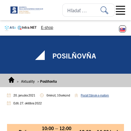
Prejsť na obsah
Open ma
E-shop
POSILŇOVŇA
>
Aktuality
>
Posilňovňa
20. januára 2021
0minút, 10sekúnd
Poslať článok e-mailom
Edit: 27. októbra 2022
10:00 – 12:00