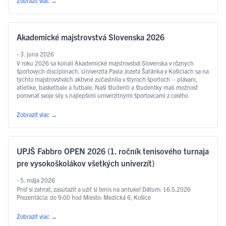
Zobraziť viac
→
Akademické majstrovstvá Slovenska 2026
- 3. júna 2026
V roku 2026 sa konali Akademické majstrovstvá Slovenska v rôznych
športových disciplínach. Univerzita Pavla Jozefa Šafárika v Košiciach sa na
týchto majstrovstvách aktívne zúčastnila v štyroch športoch – plávaní,
atletike, basketbale a futbale. Naši študenti a študentky mali možnosť
porovnať svoje sily s najlepšími univerzitnými športovcami z celého
Slovenska. PLÁVANIE Na plavárni Materiálovotechnologickej fakulty STU
…
Čítať ďalej
Zobraziť viac
→
UPJŠ Fabbro OPEN 2026 (1. ročník tenisového turnaja
pre vysokoškolákov všetkých univerzít)
- 5. mája 2026
Príď si zahrať, zasúťažiť a užiť si tenis na antuke! Dátum: 16.5.2026
Prezentácia: do 9:00 hod Miesto: Medická 6, Košice
Zobraziť viac
→