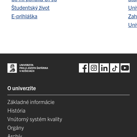
Študentský život
Uni
E-prihláška
Zah
Uni
O univerzite
Základné informácie
História
Vnútorný systém kvality
Orgány
Archív