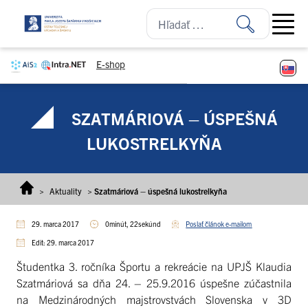
Prejsť na obsah
Open ma
E-shop
SZATMÁRIOVÁ – ÚSPEŠNÁ
LUKOSTRELKYŇA
>
Aktuality
>
Szatmáriová – úspešná lukostrelkyňa
29. marca 2017
0minút, 22sekúnd
Poslať článok e-mailom
Edit: 29. marca 2017
Študentka 3. ročníka Športu a rekreácie na UPJŠ Klaudia
Szatmáriová sa dňa 24. – 25.9.2016 úspešne zúčastnila
na Medzinárodných majstrovstvách Slovenska v 3D