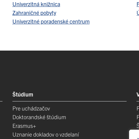
Univerzitná knižnica
F
Zahraničné pobyty
Ú
Univerzitné poradenské centrum
Štúdium
Pre uchádzačov
Doktorandské štúdium
Erasmus+
Uznanie dokladov o vzdelaní