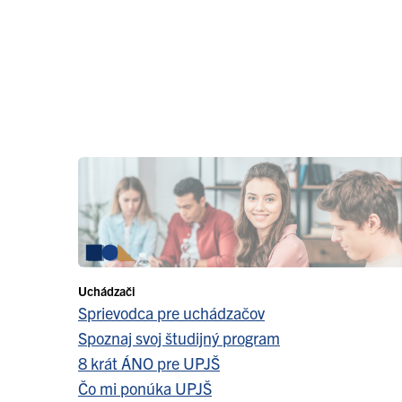
Uchádzači
Sprievodca pre uchádzačov
Spoznaj svoj študijný program
8 krát ÁNO pre UPJŠ
Čo mi ponúka UPJŠ