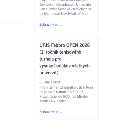
športových disciplínach. Univerzita
Pavla Jozefa Šafárika v Košiciach sa
na týchto majstrovstvách aktívne
zúčastnila v štyroch športoch –
plávaní, atletike, basketbale a
Zobraziť viac
→
futbale. Naši študenti a študentky
mali možnosť porovnať svoje sily s
najlepšími univerzitnými
športovcami z celého Slovenska.
UPJŠ Fabbro OPEN 2026
PLÁVANIE Na plavárni
Materiálovotechnologickej fakulty
(1. ročník tenisového
STU …
Čítať ďalej
turnaja pre
vysokoškolákov všetkých
univerzít)
- 5. mája 2026
Príď si zahrať, zasúťažiť a užiť si tenis
na antuke! Dátum: 16.5.2026
Prezentácia: do 9:00 hod Miesto:
Medická 6, Košice
Zobraziť viac
→