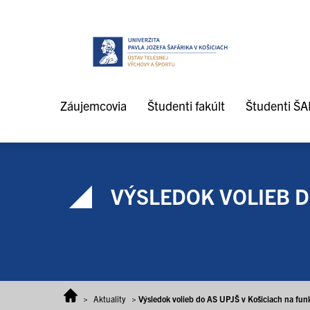
Prejsť na obsah
Záujemcovia
Študenti fakúlt
Študenti Š
VÝSLEDOK VOLIEB DO
>
Aktuality
>
Výsledok volieb do AS UPJŠ v Košiciach na fu