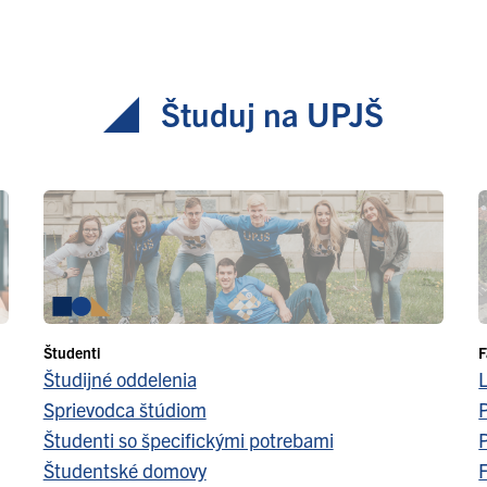
Študuj na UPJŠ
Študenti
F
Študijné oddelenia
Sprievodca štúdiom
Študenti so špecifickými potrebami
Študentské domovy
F