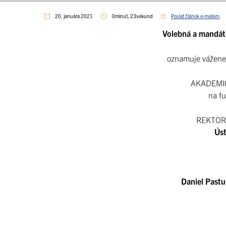
20. januára 2021
0minút, 23sekúnd
Poslať článok e-mailom
Volebná a mandát
oznamuje váženej
AKADEMIC
na f
REKTOR
Úst
D
aniel Past