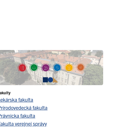
akulty
Lekárska fakulta
Prírodovedecká fakulta
Právnicka fakulta
akulta verejnej správy