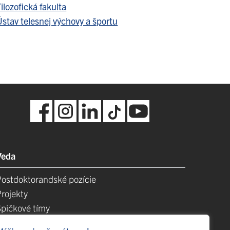
ilozofická fakulta
stav telesnej výchovy a športu
Veda
Postdoktorandské pozície
Projekty
Špičkové tímy
TIP-UPJŠ