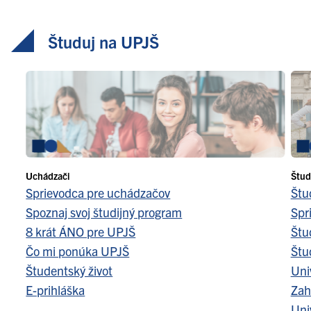
Študuj na UPJŠ
Uchádzači
Štud
Sprievodca pre uchádzačov
Štu
Spoznaj svoj študijný program
Spr
8 krát ÁNO pre UPJŠ
Štu
Čo mi ponúka UPJŠ
Štu
Študentský život
Uni
E-prihláška
Zah
Uni