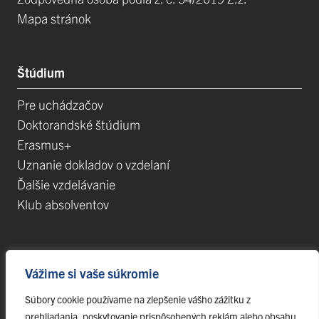
Mapa stránok
Štúdium
Pre uchádzačov
Doktorandské štúdium
Erasmus+
Uznanie dokladov o vzdelaní
Ďalšie vzdelávanie
Klub absolventov
Veda
Vážime si vaše súkromie
Postdoktorandské pozície
Súbory cookie používame na zlepšenie vášho zážitku z
Projekty
prehliadania, poskytovanie prispôsobených reklám alebo obsahu