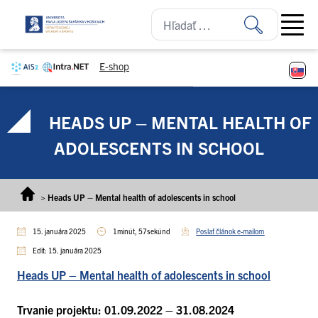
Prejsť na obsah
Open ma
E-shop
HEADS UP – MENTAL HEALTH OF
ADOLESCENTS IN SCHOOL
>
Heads UP – Mental health of adolescents in school
15. januára 2025
1minút, 57sekúnd
Poslať článok e-mailom
Edit: 15. januára 2025
Heads UP – Mental health of adolescents in school
Trvanie projektu: 01.09.2022 – 31.08.2024