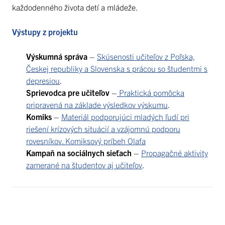
každodenného života detí a mládeže.
Výstupy z projektu
Výskumná správa
–
Skúsenosti učiteľov z Poľska,
Českej republiky a Slovenska s prácou so študentmi s
depresiou
.
Sprievodca pre učiteľov
–
Praktická pomôcka
pripravená na základe výsledkov výskumu
.
Komiks
–
Materiál podporujúci mladých ľudí pri
riešení krízových situácií a vzájomnú podporu
rovesníkov. Komiksový príbeh Olafa
Kampaň na sociálnych sieťach
–
Propagačné aktivity
zamerané na študentov aj učiteľov
.