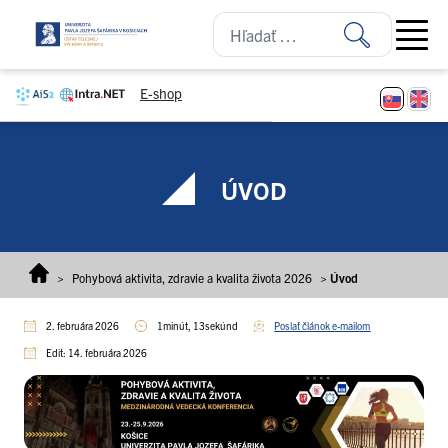
Prejsť na obsah
Open ma
E-shop
ÚVOD
>
Pohybová aktivita, zdravie a kvalita života 2026
>
Úvod
2. februára 2026
1minút, 13sekúnd
Poslať článok e-mailom
Edit: 14. februára 2026