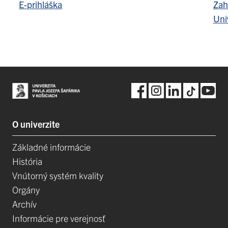
E-prihláška
Zah
Uni
O univerzite
Základné informácie
História
Vnútorný systém kvality
Orgány
Archív
Informácie pre verejnosť