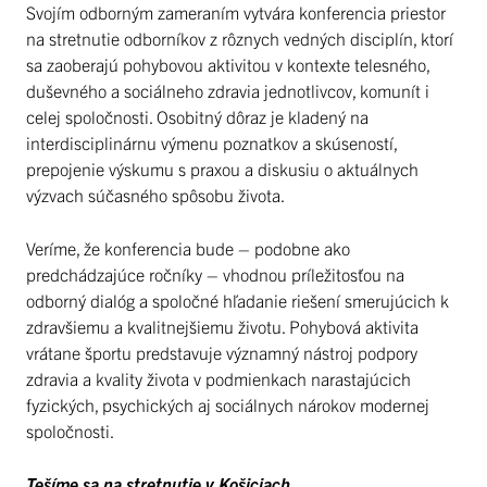
Svojím odborným zameraním vytvára konferencia priestor
na stretnutie odborníkov z rôznych vedných disciplín, ktorí
sa zaoberajú pohybovou aktivitou v kontexte telesného,
duševného a sociálneho zdravia jednotlivcov, komunít i
celej spoločnosti. Osobitný dôraz je kladený na
interdisciplinárnu výmenu poznatkov a skúseností,
prepojenie výskumu s praxou a diskusiu o aktuálnych
výzvach súčasného spôsobu života.
Veríme, že konferencia bude – podobne ako
predchádzajúce ročníky – vhodnou príležitosťou na
odborný dialóg a spoločné hľadanie riešení smerujúcich k
zdravšiemu a kvalitnejšiemu životu. Pohybová aktivita
vrátane športu predstavuje významný nástroj podpory
zdravia a kvality života v podmienkach narastajúcich
fyzických, psychických aj sociálnych nárokov modernej
spoločnosti.
Tešíme sa na stretnutie v Košiciach.