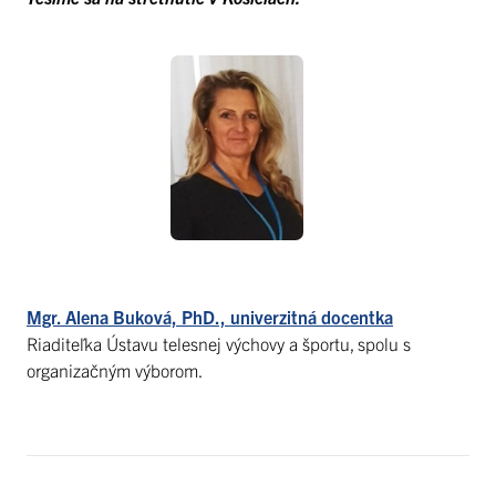
Mgr. Alena Buková, PhD., univerzitná docentka
Riaditeľka Ústavu telesnej výchovy a športu, spolu s
organizačným výborom.