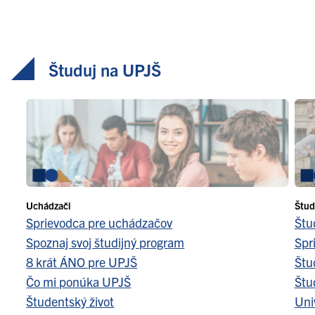
Študuj na UPJŠ
Uchádzači
Štud
Sprievodca pre uchádzačov
Štu
Spoznaj svoj študijný program
Spr
8 krát ÁNO pre UPJŠ
Štu
Čo mi ponúka UPJŠ
Štu
Študentský život
Uni