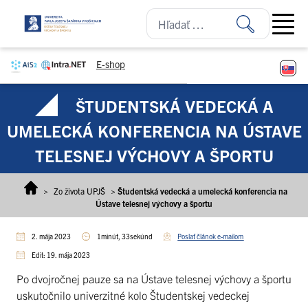
Prejsť na obsah
Open ma
E-shop
ŠTUDENTSKÁ VEDECKÁ A
UMELECKÁ KONFERENCIA NA ÚSTAVE
TELESNEJ VÝCHOVY A ŠPORTU
>
Zo života UPJŠ
>
Študentská vedecká a umelecká konferencia na
Ústave telesnej výchovy a športu
2. mája 2023
1minút, 33sekúnd
Poslať článok e-mailom
Edit: 19. mája 2023
Po dvojročnej pauze sa na Ústave telesnej výchovy a športu
uskutočnilo univerzitné kolo Študentskej vedeckej