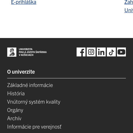
E-prihláška
Zah
Uni
O univerzite
Základné informácie
História
Vnútorný systém kvality
Orgány
Archív
Informácie pre verejnosť