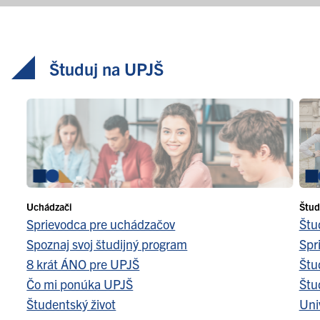
Študuj na UPJŠ
Uchádzači
Štud
Sprievodca pre uchádzačov
Štu
Spoznaj svoj študijný program
Spr
8 krát ÁNO pre UPJŠ
Štu
Čo mi ponúka UPJŠ
Štu
Študentský život
Uni