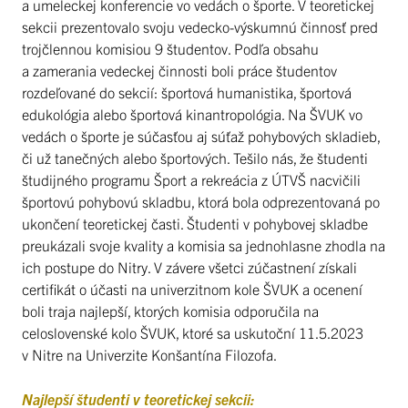
a umeleckej konferencie vo vedách o športe. V teoretickej
sekcii prezentovalo svoju vedecko-výskumnú činnosť pred
trojčlennou komisiou 9 študentov. Podľa obsahu
a zamerania vedeckej činnosti boli práce študentov
rozdeľované do sekcií: športová humanistika, športová
edukológia alebo športová kinantropológia. Na ŠVUK vo
vedách o športe je súčasťou aj súťaž pohybových skladieb,
či už tanečných alebo športových. Tešilo nás, že študenti
študijného programu Šport a rekreácia z ÚTVŠ nacvičili
športovú pohybovú skladbu, ktorá bola odprezentovaná po
ukončení teoretickej časti. Študenti v pohybovej skladbe
preukázali svoje kvality a komisia sa jednohlasne zhodla na
ich postupe do Nitry. V závere všetci zúčastnení získali
certifikát o účasti na univerzitnom kole ŠVUK a ocenení
boli traja najlepší, ktorých komisia odporučila na
celoslovenské kolo ŠVUK, ktoré sa uskutoční 11.5.2023
v Nitre na Univerzite Konšantína Filozofa.
Najlepší študenti v teoretickej sekcii: