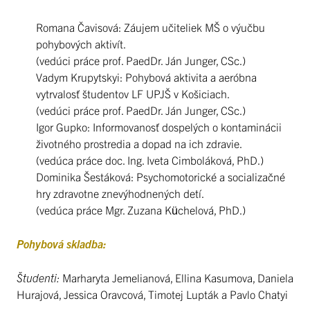
Romana Čavisová: Záujem učiteliek MŠ o výučbu
pohybových aktivít.
(vedúci práce prof. PaedDr. Ján Junger, CSc.)
Vadym Krupytskyi: Pohybová aktivita a aeróbna
vytrvalosť študentov LF UPJŠ v Košiciach.
(vedúci práce prof. PaedDr. Ján Junger, CSc.)
Igor Gupko: Informovanosť dospelých o kontaminácii
životného prostredia a dopad na ich zdravie.
(vedúca práce doc. Ing. Iveta Cimboláková, PhD.)
Dominika Šestáková: Psychomotorické a socializačné
hry zdravotne znevýhodnených detí.
(vedúca práce Mgr. Zuzana Küchelová, PhD.)
Pohybová skladba:
Študenti:
Marharyta Jemelianová, Ellina Kasumova, Daniela
Hurajová, Jessica Oravcová, Timotej Lupták a Pavlo Chatyi