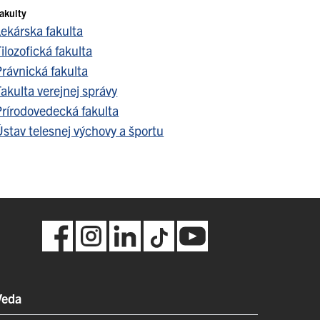
akulty
Lekárska fakulta
ilozofická fakulta
Právnická fakulta
akulta verejnej správy
Prírodovedecká fakulta
stav telesnej výchovy a športu
Veda