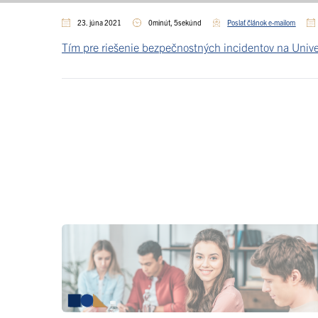
23. júna 2021
0minút, 5sekúnd
Poslať článok e-mailom
Tím pre riešenie bezpečnostných incidentov na Univer