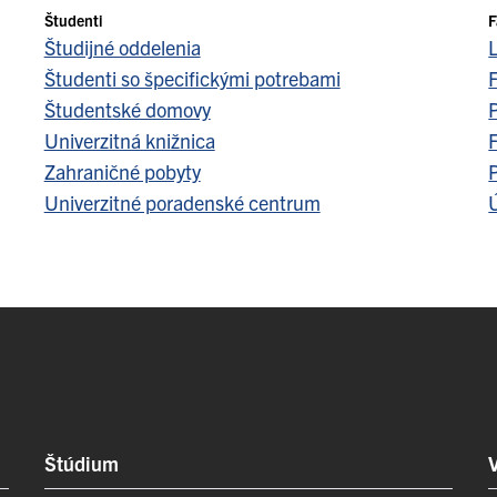
Študenti
F
Študijné oddelenia
Študenti so špecifickými potrebami
F
Študentské domovy
Univerzitná knižnica
F
Zahraničné pobyty
Univerzitné poradenské centrum
Ú
Štúdium