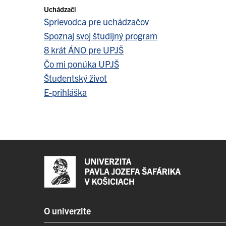
Uchádzači
Sprievodca pre uchádzačov
Spoznaj svoj študijný program
8 krát ÁNO pre UPJŠ
Čo mi ponúka UPJŠ
Študentský život
E-prihláška
O univerzite