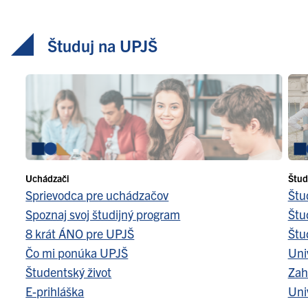
Študuj na UPJŠ
Uchádzači
Štud
Sprievodca pre uchádzačov
Štu
Spoznaj svoj študijný program
Štu
8 krát ÁNO pre UPJŠ
Štu
Čo mi ponúka UPJŠ
Uni
Študentský život
Zah
E-prihláška
Uni