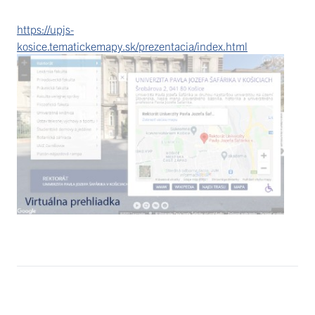
https://upjs-
kosice.tematickemapy.sk/prezentacia/index.html