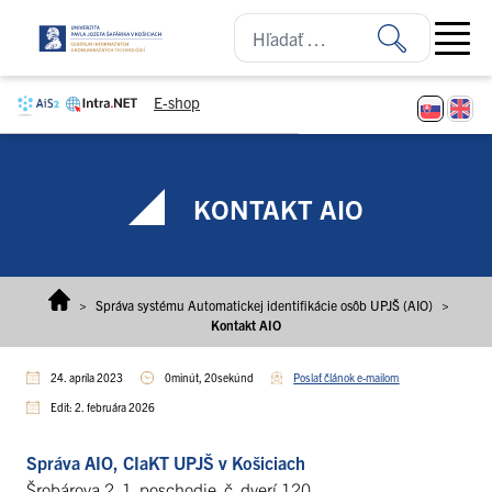
Prejsť na obsah
Open ma
E-shop
KONTAKT AIO
>
Správa systému Automatickej identifikácie osôb UPJŠ (AIO)
>
Kontakt AIO
24. apríla 2023
0minút, 20sekúnd
Poslať článok e-mailom
Edit: 2. februára 2026
Správa AIO, CIaKT UPJŠ v Košiciach
Šrobárova 2, 1. poschodie, č. dverí 120