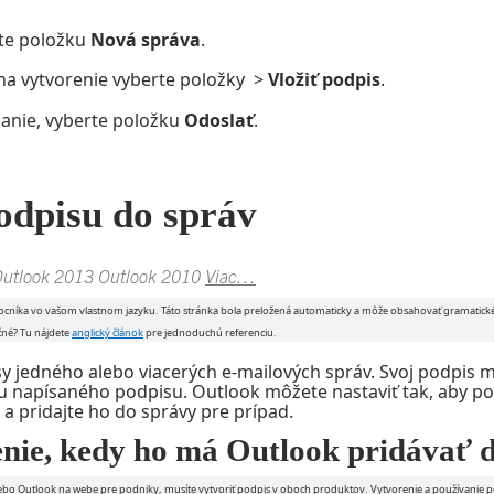
rte položku
Nová správa
.
 na vytvorenie vyberte položky
>
Vložiť podpis
.
lanie, vyberte položku
Odoslať
.
odpisu do správ
utlook 2013
Outlook 2010
Viac…
ocníka vo vašom vlastnom jazyku. Táto stránka bola preložená automaticky a môže obsahovať gramatické 
točné? Tu nájdete
anglický článok
pre jednoduchú referenciu.
 jedného alebo viacerých e-mailových správ. Svoj podpis mô
u napísaného podpisu. Outlook môžete nastaviť tak, aby po
 a pridajte ho do správy pre prípad.
enie, kedy ho má Outlook pridávať 
lebo Outlook na webe pre podniky, musíte vytvoriť podpis v oboch produktov. Vytvorenie a používanie p