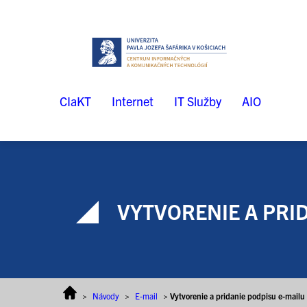
Prejsť na obsah
CIaKT
Internet
IT Služby
AIO
VYTVORENIE A PRID
>
Návody
>
E-mail
>
Vytvorenie a pridanie podpisu e-mailu 