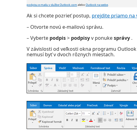
podpisu e-mailu v službe Outlook.com
alebo
Outlook na webe
.
Ak si chcete pozrieť postup,
prejdite priamo na 
– Otvorte novú e-mailovú správu.
– Vyberte
podpis
>
podpisy
v ponuke
správy
.
V závislosti od veľkosti okna programu Outloo
nemusí byť v dvoch rôznych miestach.