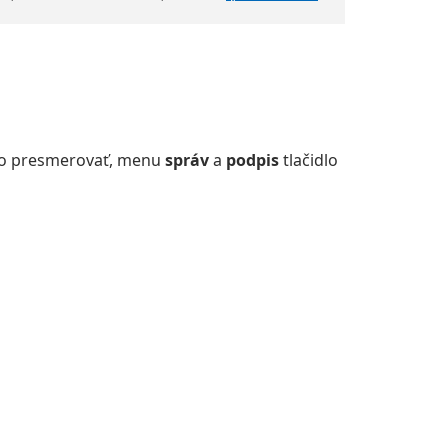
ebo presmerovať, menu
správ
a
podpis
tlačidlo