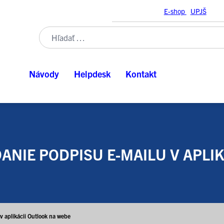
E-shop
UPJŠ
Návody
Helpdesk
Kontakt
ANIE PODPISU E-MAILU V APLI
v aplikácii Outlook na webe