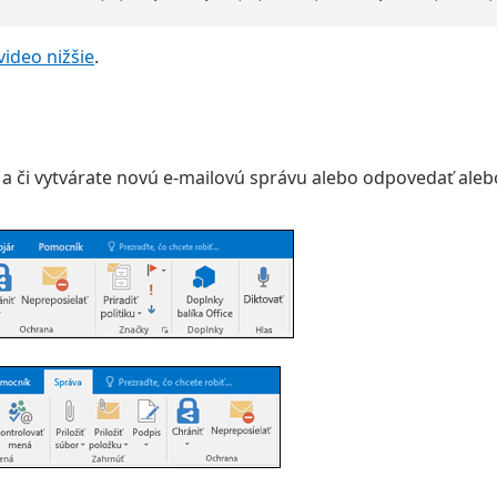
video nižšie
.
k a či vytvárate novú e-mailovú správu alebo odpovedať al