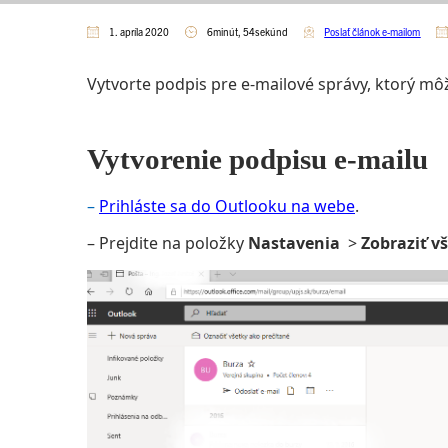
1. apríla 2020
6minút, 54sekúnd
Poslať článok e-mailom
Vytvorte podpis pre e-mailové správy, ktorý mô
Vytvorenie podpisu e-mailu
–
Prihláste sa do Outlooku na webe
.
– Prejdite na položky
Nastavenia
>
Zobraziť v