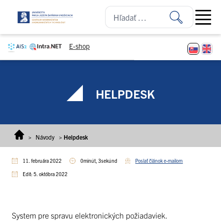
Prejsť na obsah
Open ma
E-shop
HELPDESK
>
Návody
>
Helpdesk
11. februára 2022
0minút, 3sekúnd
Poslať článok e-mailom
Edit: 5. októbra 2022
System pre spravu elektronických požiadaviek.