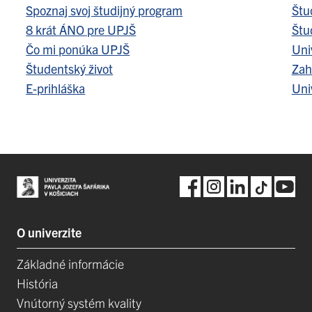
Spoznaj svoj študijný program
Štu
8 krát ÁNO pre UPJŠ
Štu
Čo mi ponúka UPJŠ
Uni
Študentský život
Zah
E-prihláška
Uni
O univerzite
Základné informácie
História
Vnútorný systém kvality