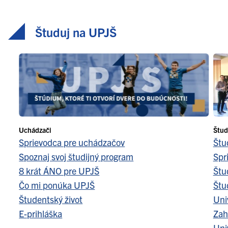
Študuj na UPJŠ
Uchádzači
Štud
Sprievodca pre uchádzačov
Štu
Spoznaj svoj študijný program
Spr
8 krát ÁNO pre UPJŠ
Štu
Čo mi ponúka UPJŠ
Štu
Študentský život
Uni
E-prihláška
Zah
Uni