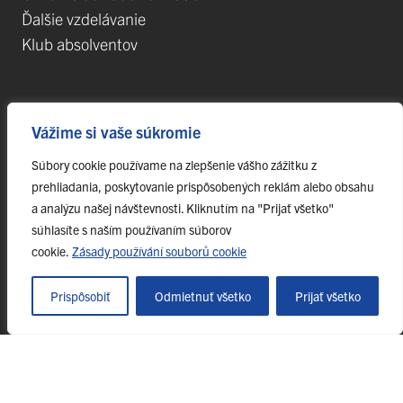
Ďalšie vzdelávanie
Klub absolventov
Veda
Vážime si vaše súkromie
Postdoktorandské pozície
Súbory cookie používame na zlepšenie vášho zážitku z
Projekty
prehliadania, poskytovanie prispôsobených reklám alebo obsahu
Špičkové tímy
a analýzu našej návštevnosti. Kliknutím na "Prijať všetko"
TIP-UPJŠ
súhlasíte s naším používaním súborov
cookie.
Zásady používání souborů cookie
Vedecké parky
Evidencia publikačnej činnosti
Prispôsobiť
Odmietnuť všetko
Prijať všetko
Habilitačné a vymenúvacie konania