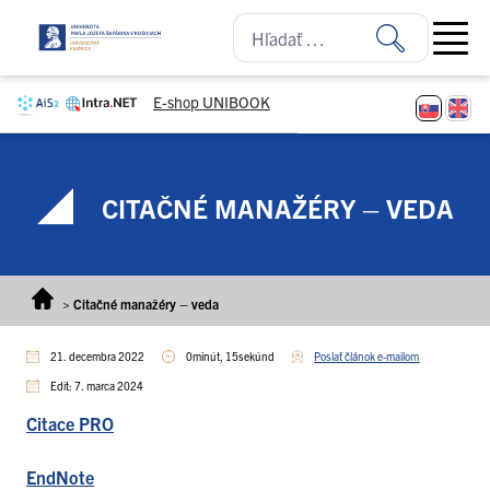
Prejsť na obsah
Open ma
E-shop UNIBOOK
CITAČNÉ MANAŽÉRY – VEDA
>
Citačné manažéry – veda
21. decembra 2022
0minút, 15sekúnd
Poslať článok e-mailom
Edit: 7. marca 2024
Citace PRO
EndNote