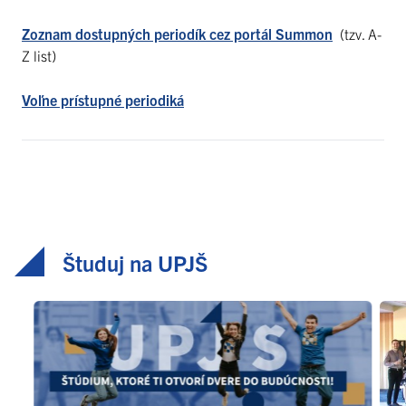
Zoznam dostupných periodík cez portál Summon
(tzv. A-
Z list)
Voľne prístupné periodiká
Študuj na UPJŠ