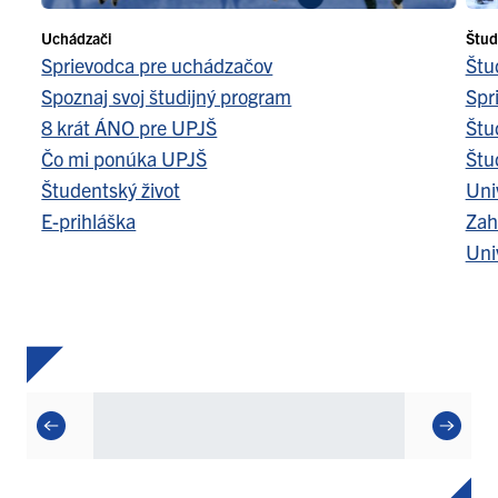
Uchádzači
Štud
Sprievodca pre uchádzačov
Štu
Spoznaj svoj študijný program
Spr
8 krát ÁNO pre UPJŠ
Štu
Čo mi ponúka UPJŠ
Štu
Študentský život
Uni
E-prihláška
Zah
Uni