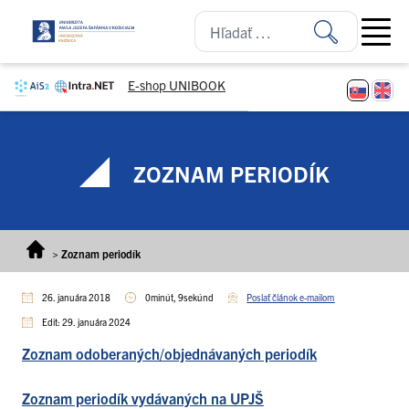
Prejsť na obsah
Open ma
E-shop UNIBOOK
ZOZNAM PERIODÍK
>
Zoznam periodík
26. januára 2018
0minút, 9sekúnd
Poslať článok e-mailom
Edit: 29. januára 2024
Zoznam odoberaných/objednávaných periodík
Zoznam periodík vydávaných na UPJŠ