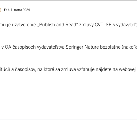
Edit: 1. marca 2024
torou je uzatvorenie „Publish and Read“ zmluvy CVTI SR s vydavate
ť v OA časopisoch vydavateľstva Springer Nature bezplatne (nakoľ
túcií a časopisov, na ktoré sa zmluva vzťahuje nájdete na webovej