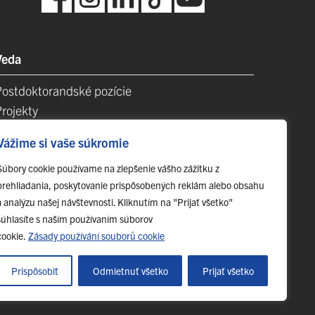
Veda
Postdoktorandské pozície
Projekty
Špičkové tímy
Vážime si vaše súkromie
TIP-UPJŠ
Vedecké parky
Súbory cookie používame na zlepšenie vášho zážitku z
prehliadania, poskytovanie prispôsobených reklám alebo obsahu
videncia publikačnej činnosti
a analýzu našej návštevnosti. Kliknutím na "Prijať všetko"
Habilitačné a vymenúvacie konania
súhlasíte s naším používaním súborov
cookie.
Zásady používání souborů cookie
Prispôsobiť
Odmietnuť všetko
Prijať všetko