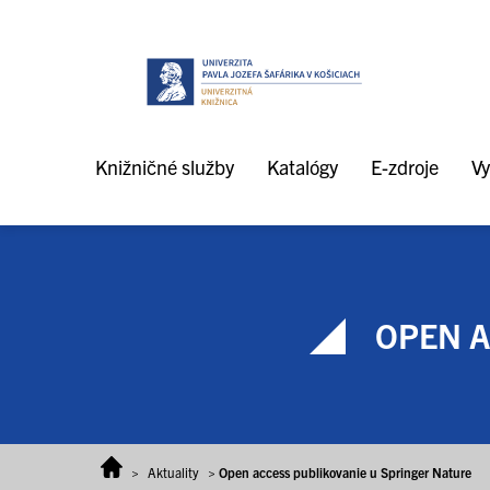
Prejsť na obsah
Knižničné služby
Katalógy
E-zdroje
Vy
OPEN A
>
Aktuality
>
Open access publikovanie u Springer Nature