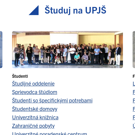
Študuj na UPJŠ
Študenti
F
Študijné oddelenie
Sprievodca štúdiom
F
Študenti so špecifickými potrebami
Študentské domovy
F
Univerzitná knižnica
Zahraničné pobyty
Ú
Univerzitné poradenské centrum