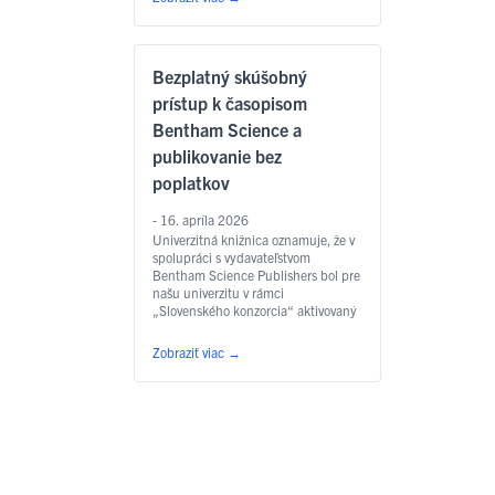
Bezplatný skúšobný
prístup k časopisom
Bentham Science a
publikovanie bez
poplatkov
- 16. apríla 2026
Univerzitná knižnica oznamuje, že v
spolupráci s vydavateľstvom
Bentham Science Publishers bol pre
našu univerzitu v rámci
„Slovenského konzorcia“ aktivovaný
špeciálny skúšobný prístup v režime
Read and Publish, ktorý bol
Zobraziť viac
→
predĺžený do 30.9.2026. Čo získate
v rámci skúšobného prístupu? Ako
sa pripojiť? Prístup je nastavený
automaticky, nie je potrebné žiadne
prihlasovacie meno ani heslo. Využiť
…
Čítať ďalej