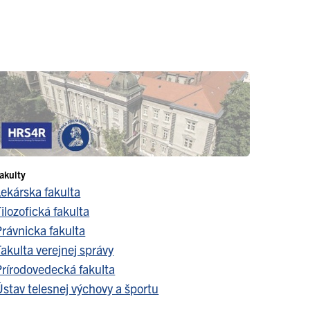
akulty
Lekárska fakulta
ilozofická fakulta
Právnicka fakulta
akulta verejnej správy
Prírodovedecká fakulta
stav telesnej výchovy a športu