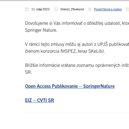
11. mája 2023
0minút, 29sekúnd
Poslať článok e-mailom
Dovoľujeme si Vás informovať o dôležitej udalosti, k
Springer Nature.
V rámci tejto zmluvy môžu aj autori z UPJŠ publikova
členom konzorcia NISPEZ, teraz SKeLib).
Bližšie informácie vrátane zoznamu oprávnených inšti
SR:
Open Access Publikovanie – SpringerNature
EIZ – CVTI SR