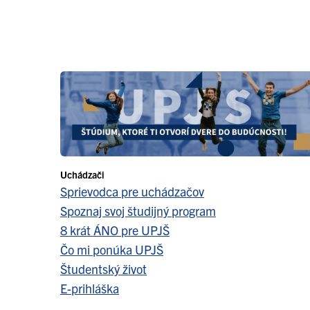
Uchádzači
Sprievodca pre uchádzačov
Spoznaj svoj študijný program
8 krát ÁNO pre UPJŠ
Čo mi ponúka UPJŠ
Študentský život
E-prihláška