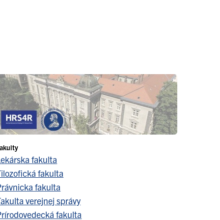
actions/registration?
client_id=krameriusClient&tab_id=WayIx_2Ygeo
akulty
Lekárska fakulta
ilozofická fakulta
Právnicka fakulta
akulta verejnej správy
Prírodovedecká fakulta