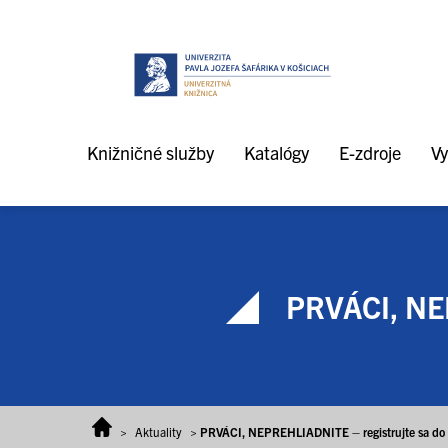
Prejsť na obsah
Knižničné služby
Katalógy
E-zdroje
Vy
PRVÁCI, NE
>
Aktuality
>
PRVÁCI, NEPREHLIADNITE – registrujte sa do 