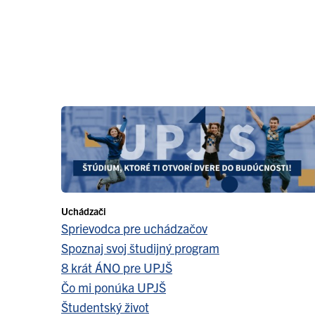
Uchádzači
Sprievodca pre uchádzačov
Spoznaj svoj študijný program
8 krát ÁNO pre UPJŠ
Čo mi ponúka UPJŠ
Študentský život