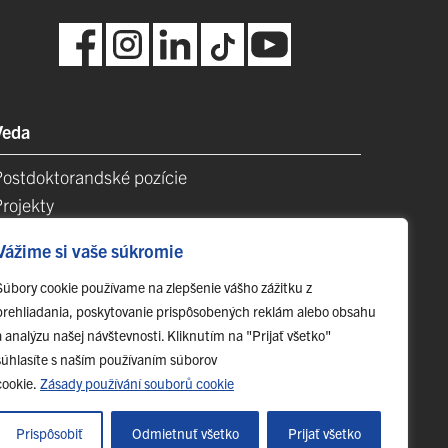
Veda
Postdoktorandské pozície
Projekty
Špičkové tímy
Vážime si vaše súkromie
TIP-UPJŠ
Vedecké parky
Súbory cookie používame na zlepšenie vášho zážitku z
prehliadania, poskytovanie prispôsobených reklám alebo obsahu
videncia publikačnej činnosti
a analýzu našej návštevnosti. Kliknutím na "Prijať všetko"
Habilitačné a vymenúvacie konania
súhlasíte s naším používaním súborov
cookie.
Zásady používání souborů cookie
Prispôsobiť
Odmietnuť všetko
Prijať všetko