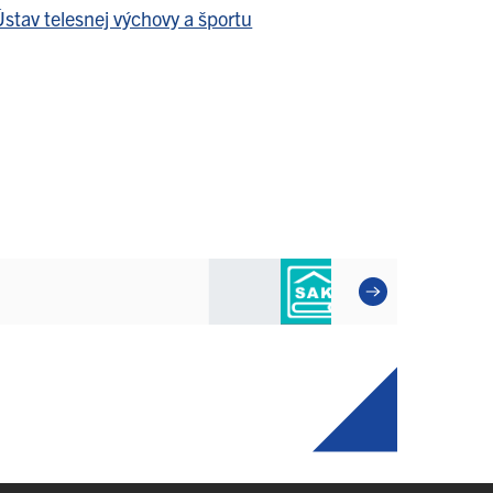
stav telesnej výchovy a športu