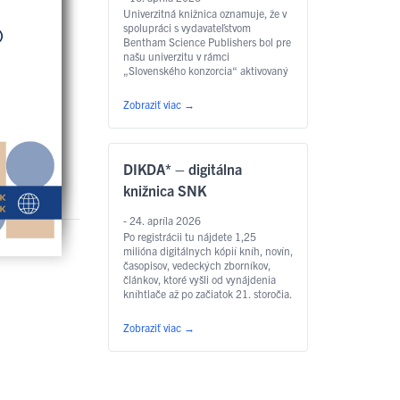
Univerzitná knižnica oznamuje, že v
spolupráci s vydavateľstvom
Bentham Science Publishers bol pre
našu univerzitu v rámci
„Slovenského konzorcia“ aktivovaný
špeciálny skúšobný prístup v režime
Read and Publish, ktorý bol
Zobraziť viac
→
predĺžený do 30.9.2026. Čo získate
v rámci skúšobného prístupu? Ako
sa pripojiť? Prístup je nastavený
automaticky, nie je potrebné žiadne
DIKDA* – digitálna
prihlasovacie meno ani heslo. Využiť
…
Čítať ďalej
knižnica SNK
- 24. apríla 2026
Po registrácii tu nájdete 1,25
milióna digitálnych kópií kníh, novín,
časopisov, vedeckých zborníkov,
článkov, ktoré vyšli od vynájdenia
kníhtlače až po začiatok 21. storočia.
Všetky autorskoprávne voľné a
obchodne nedostupné diela,
Zobraziť viac
→
bezplatne a z ktoréhokoľvek miesta
Európskeho hospodárskeho
priestoru, dostupné 24/7. Link na
registráciu:
https://openid.snk.sk/auth/realms/backoffice/login-