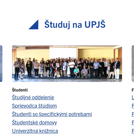
Študuj na UPJŠ
Študenti
F
Študijné oddelenie
Sprievodca štúdiom
F
Študenti so špecifickými potrebami
Študentské domovy
F
Univerzitná knižnica