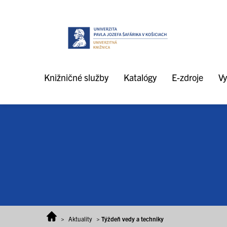
Prejsť na obsah
Knižničné služby
Katalógy
E-zdroje
Vy
>
Aktuality
>
Týždeň vedy a techniky