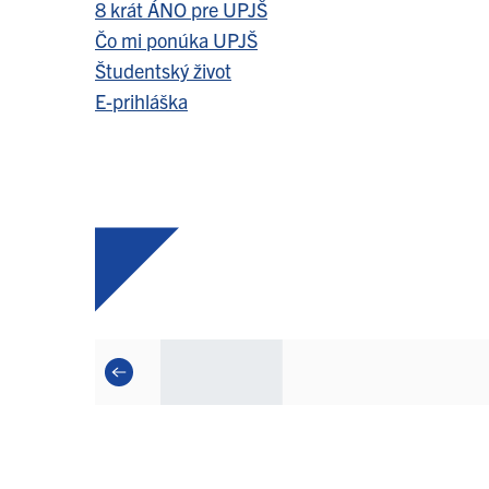
8 krát ÁNO pre UPJŠ
Čo mi ponúka UPJŠ
Študentský život
E-prihláška