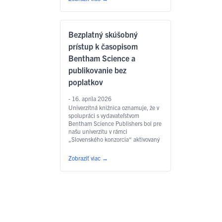
Bezplatný skúšobný
prístup k časopisom
Bentham Science a
publikovanie bez
poplatkov
- 16. apríla 2026
Univerzitná knižnica oznamuje, že v
spolupráci s vydavateľstvom
Bentham Science Publishers bol pre
našu univerzitu v rámci
„Slovenského konzorcia“ aktivovaný
špeciálny skúšobný prístup v režime
Read and Publish, ktorý bol
Zobraziť viac
→
predĺžený do 30.9.2026. Čo získate
v rámci skúšobného prístupu? Ako
sa pripojiť? Prístup je nastavený
automaticky, nie je potrebné žiadne
prihlasovacie meno ani heslo. Využiť
…
Čítať ďalej