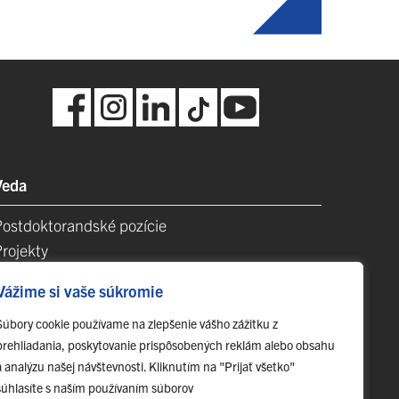
Veda
Postdoktorandské pozície
Projekty
Špičkové tímy
Vážime si vaše súkromie
TIP-UPJŠ
Vedecké parky
Súbory cookie používame na zlepšenie vášho zážitku z
prehliadania, poskytovanie prispôsobených reklám alebo obsahu
videncia publikačnej činnosti
a analýzu našej návštevnosti. Kliknutím na "Prijať všetko"
Habilitačné a vymenúvacie konania
súhlasíte s naším používaním súborov