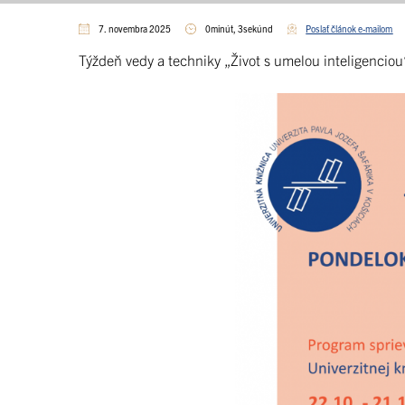
7. novembra 2025
0minút, 3sekúnd
Poslať článok e-mailom
Týždeň vedy a techniky „Život s umelou inteligencio