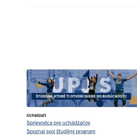
Uchádzači
Sprievodca pre uchádzačov
Spoznaj svoj študijný program