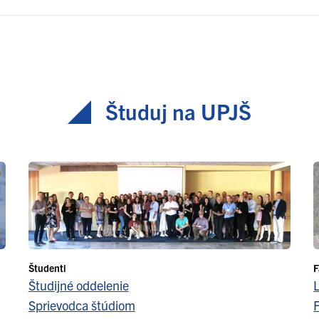
Študuj na UPJŠ
Študenti
F
Študijné oddelenie
Sprievodca štúdiom
F