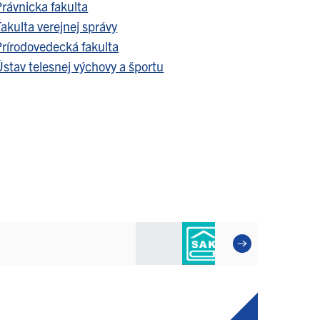
Právnicka fakulta
akulta verejnej správy
Prírodovedecká fakulta
stav telesnej výchovy a športu