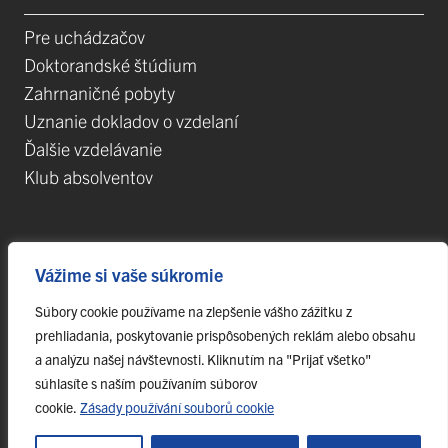
Pre uchádzačov
Doktorandské štúdium
Zahrnaničné pobyty
Uznanie dokladov o vzdelaní
Ďalšie vzdelávanie
Klub absolventov
Veda
Vážime si vaše súkromie
Postdoktorandské pozície
Súbory cookie používame na zlepšenie vášho zážitku z
Projekty
prehliadania, poskytovanie prispôsobených reklám alebo obsahu
Špičkové tímy
a analýzu našej návštevnosti. Kliknutím na "Prijať všetko"
TIP-UPJŠ
súhlasíte s naším používaním súborov
cookie.
Zásady používání souborů cookie
Vedecké parky
Evidencia publikačnej činnosti