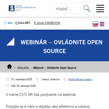
Prejsť na obsah
Open ma
E-shop UNIBOOK
WEBINÁR – OVLÁDNITE OPEN
SOURCE
>
Aktuality
>
Webinár – Ovládnite Open Source
27. novembra 2025
1minút, 3sekúnd
Poslať článok e-mailom
Edit: 26. februára 2026
V mene CVTI SR Vás pozývame na webinár.
Pripojte sa k nám a objavte, ako efektívne a cielene