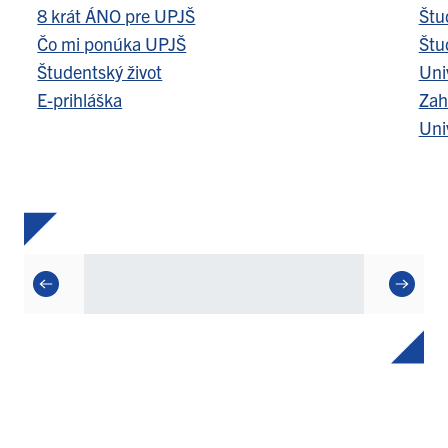
8 krát ÁNO pre UPJŠ
Štu
Čo mi ponúka UPJŠ
Štu
Študentský život
Uni
E-prihláška
Zah
Uni