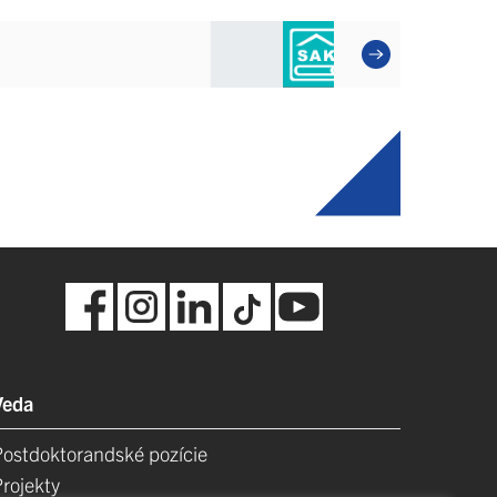
Veda
Postdoktorandské pozície
Projekty