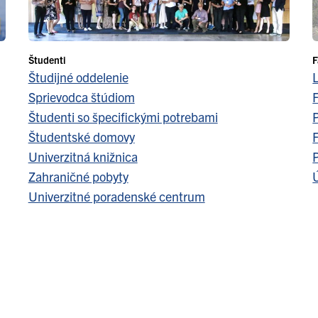
Študenti
F
Študijné oddelenie
Sprievodca štúdiom
F
Študenti so špecifickými potrebami
Študentské domovy
F
Univerzitná knižnica
Zahraničné pobyty
Ú
Univerzitné poradenské centrum