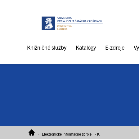
Prejsť na obsah
Knižničné služby
Katalógy
E-zdroje
Vy
>
Elektronické informačné zdroje
>
K