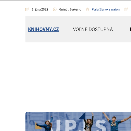
1. júna 2022
0minút, 6sekúnd
Poslať článok e-mailom
KNIHOVNY.CZ
VOĽNE DOSTUPNÁ