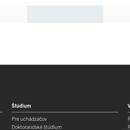
Štúdium
Pre uchádzačov
Doktorandské štúdium