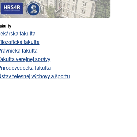
akulty
Lekárska fakulta
ilozofická fakulta
Právnicka fakulta
akulta verejnej správy
Prírodovedecká fakulta
stav telesnej výchovy a športu