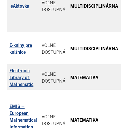
VOĽNE
eAktovka
MULTIDISCIPLINÁRNA
di
DOSTUPNÁ
od
me
E-knihy pre
VOĽNE
Zo
MULTIDISCIPLINÁRNA
knižnice
DOSTUPNÁ
po
Electronic
VOĽNE
Library of
MATEMATIKA
Pe
DOSTUPNÁ
Mathematic
Ús
EMIS –
v 
European
VOĽNE
sp
Mathematical
MATEMATIKA
DOSTUPNÁ
na
Information