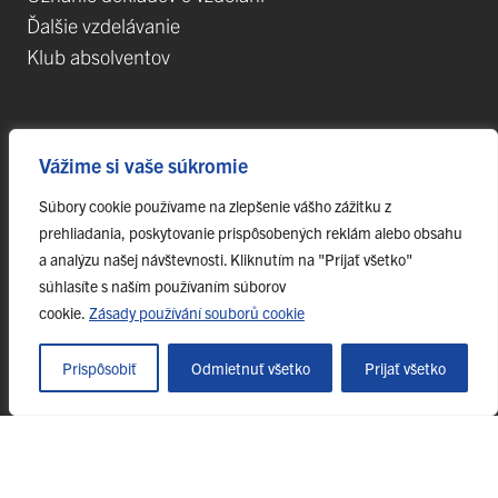
Ďalšie vzdelávanie
Klub absolventov
Veda
Vážime si vaše súkromie
Postdoktorandské pozície
Súbory cookie používame na zlepšenie vášho zážitku z
Projekty
prehliadania, poskytovanie prispôsobených reklám alebo obsahu
Špičkové tímy
a analýzu našej návštevnosti. Kliknutím na "Prijať všetko"
TIP-UPJŠ
súhlasíte s naším používaním súborov
cookie.
Zásady používání souborů cookie
Vedecké parky
Evidencia publikačnej činnosti
Prispôsobiť
Odmietnuť všetko
Prijať všetko
Habilitačné a vymenúvacie konania