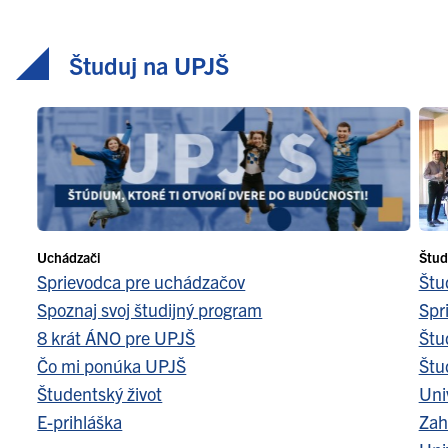
Študuj na UPJŠ
Uchádzači
Štud
Sprievodca pre uchádzačov
Štu
Spoznaj svoj študijný program
Spr
8 krát ÁNO pre UPJŠ
Štu
Čo mi ponúka UPJŠ
Štu
Študentský život
Uni
E-prihláška
Zah