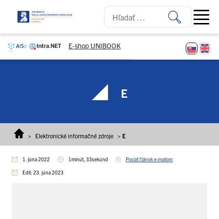
Prejsť na obsah
Open ma
E-shop UNIBOOK
E
>
Elektronické informačné zdroje
>
E
1. júna 2022
1minút, 33sekúnd
Poslať článok e-mailom
Edit: 23. júna 2023
Po
ži