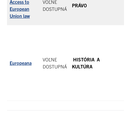
Access to
VOĽNE
PRÁVO
ju
European
DOSTUPNÁ
ju
Union law
Pr
de
(o
VOĽNE
HISTÓRIA A
V 
Europeana
DOSTUPNÁ
KULTÚRA
kt
na
Vi