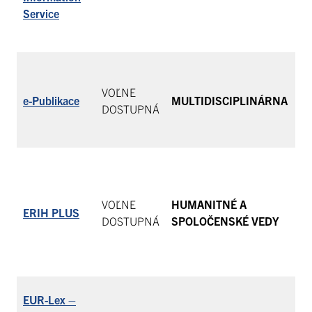
ob
Servi
ce
10
Vo
VOĽNE
e-Publikace
MULTIDISCIPLINÁRNA
ur
DOSTUPNÁ
pr
ER
Hu
VOĽNE
HUMANITNÉ A
ERIH PLUS
ča
DOSTUPNÁ
SPOLOČENSKÉ VEDY
Vi
EUR-Lex –
Po