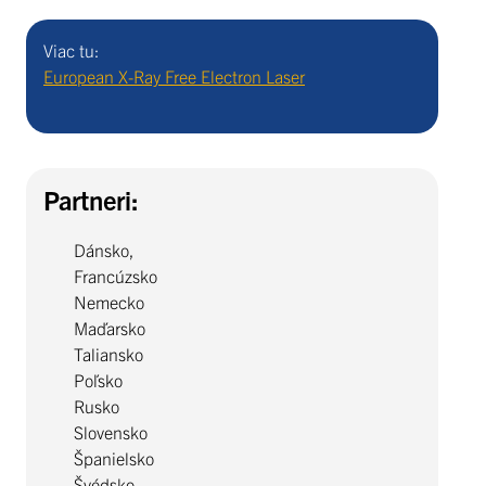
Viac tu:
European X-Ray Free Electron Laser
Partneri:
Dánsko,
Francúzsko
Nemecko
Maďarsko
Taliansko
Poľsko
Rusko
Slovensko
Španielsko
Švédsko