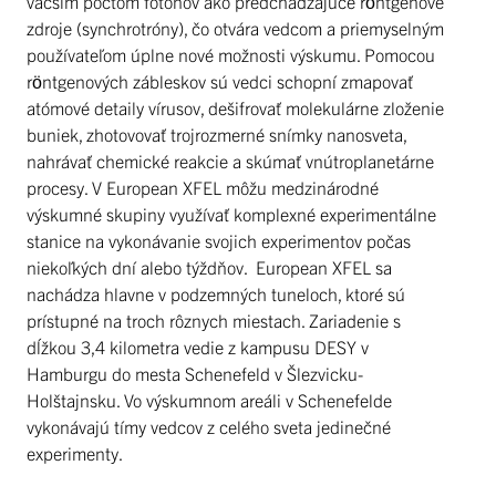
väčším počtom fotónov ako predchádzajúce röntgenové
zdroje (synchrotróny), čo otvára vedcom a priemyselným
používateľom úplne nové možnosti výskumu. Pomocou
röntgenových zábleskov sú vedci schopní zmapovať
atómové detaily vírusov, dešifrovať molekulárne zloženie
buniek, zhotovovať trojrozmerné snímky nanosveta,
nahrávať chemické reakcie a skúmať vnútroplanetárne
procesy. V European XFEL môžu medzinárodné
výskumné skupiny využívať komplexné experimentálne
stanice na vykonávanie svojich experimentov počas
niekoľkých dní alebo týždňov. European XFEL sa
nachádza hlavne v podzemných tuneloch, ktoré sú
prístupné na troch rôznych miestach. Zariadenie s
dĺžkou 3,4 kilometra vedie z kampusu DESY v
Hamburgu do mesta Schenefeld v Šlezvicku-
Holštajnsku. Vo výskumnom areáli v Schenefelde
vykonávajú tímy vedcov z celého sveta jedinečné
experimenty.