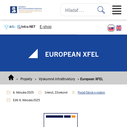
Prejsť na obsah
Open ma
E-shop
EUROPEAN XFEL
>
Projekty
>
Výskumné infraštruktúry
>
European XFEL
6. februára 2025
1minút, 22sekúnd
Poslať článok e-mailom
Edit: 6. februára 2025