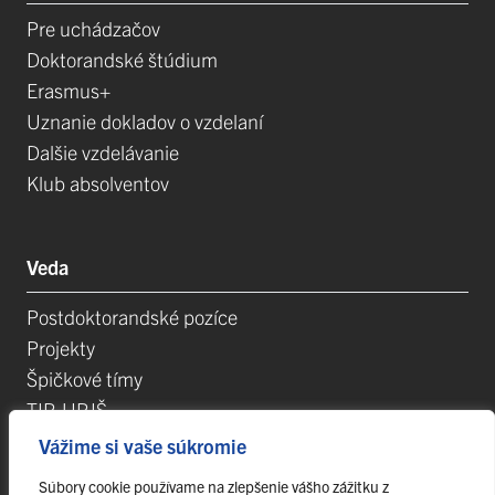
Pre uchádzačov
Doktorandské štúdium
Erasmus+
Uznanie dokladov o vzdelaní
Dalšie vzdelávanie
Klub absolventov
Veda
Postdoktorandské pozíce
Projekty
Špičkové tímy
TIP-UPJŠ
Vedecké parky
Vážime si vaše súkromie
Evidencia publikačnej činnosti
Súbory cookie používame na zlepšenie vášho zážitku z