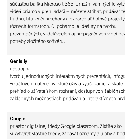
súčasťou balíka Microsoft 365. Umožní vám rýchlo vytvárať
videá priamo v prehliadači – môžete strihať, pridávať text,
hudbu, titulky či prechody a exportovať hotové projekty v
rôznych formátoch. Clipchamp je ideálny na tvorbu
prezentačných, vzdelávacích aj propagačných videí bez
potreby zložitého softvéru.
Genially
nástroj na
tvorbu jednoduchých interaktívnych prezentácií, infografiky a
vizuálnych materiálov, ktoré oživia vyučovanie. Získate
prehľad o užívateľskom rozhraní, dostupných šablónach a
základných možnostiach pridávania interaktívnych prvkov.
Google
priestor digitálnej triedy Google classroom. Zistíte ako
si vytvárať vlastné triedy, zadávať oznamy a úlohy a hodnotiť