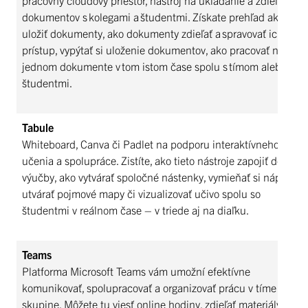
pracovný cloudový priestor, nástroj na ukladanie a zdieľanie
dokumentov s kolegami a študentmi. Získate prehľad ako si
uložiť dokumenty, ako dokumenty zdieľať a spravovať ich
prístup, vypýtať si uloženie dokumentov, ako pracovať na
jednom dokumente v tom istom čase spolu s tímom alebo
študentmi.
Tabule
Whiteboard, Canva či Padlet na podporu interaktívneho
učenia a spolupráce. Zistíte, ako tieto nástroje zapojiť do
výučby, ako vytvárať spoločné nástenky, vymieňať si nápady,
utvárať pojmové mapy či vizualizovať učivo spolu so
študentmi v reálnom čase – v triede aj na diaľku.
Teams
Platforma Microsoft Teams vám umožní efektívne
komunikovať, spolupracovať a organizovať prácu v tíme či
skupine. Môžete tu viesť online hodiny, zdieľať materiály,