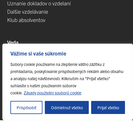
Uznanie dokladov o vzdelaní
Dalšie vzdelávanie
Klub absolventov
Veda
Vážime si vaše súkromie
Postdoktorandské pozíce
Projekty
Súbory cookie používame na zlepšenie vášho zážitku z
prehliadania, poskytovanie prispôsobených reklám alebo obsahu
Špičkové tímy
a analýzu našej návštevnosti. Kliknutím na "Prijať všetko"
TIP-UPJŠ
súhlasíte s naším používaním súborov
Vedecké parky
cookie.
Zásady používání souborů cookie
Evidencia publikačnej činnosti
Habilitačné a vymenúvacie konania
Prispôsobiť
Odmietnuť všetko
Prijať všetko