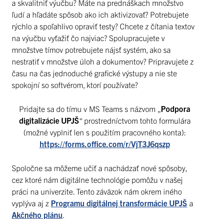
a skvalitniť výučbu? Máte na prednáškach množstvo
ľudí a hľadáte spôsob ako ich aktivizovať? Potrebujete
rýchlo a spoľahlivo opraviť testy? Chcete z čítania textov
na výučbu vyťažiť čo najviac? Spolupracujete v
množstve tímov potrebujete nájsť systém, ako sa
nestratiť v množstve úloh a dokumentov? Pripravujete z
času na čas jednoduché grafické výstupy a nie ste
spokojní so softvérom, ktorí používate?
Pridajte sa do tímu v MS Teams s názvom „
Podpora
digitalizácie UPJŠ
“ prostredníctvom tohto formulára
(možné vyplniť len s použitím pracovného konta):
https://forms.office.com/r/VjT3J6qszp
Spoločne sa môžeme učiť a nachádzať nové spôsoby,
cez ktoré nám digitálne technológie pomôžu v našej
práci na univerzite. Tento záväzok nám okrem iného
vyplýva aj z
Programu digitálnej transformácie UPJŠ
a
Akčného plánu
.