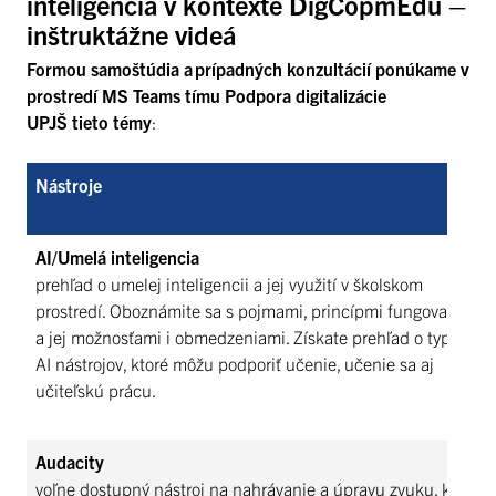
inteligencia v kontexte DigCopmEdu –
inštruktážne videá
Formou samoštúdia a prípadných konzultácií ponúkame v
prostredí MS Teams tímu Podpora digitalizácie
UPJŠ tieto témy
:
Nástroje
AI/Umelá inteligencia
prehľad o umelej inteligencii a jej využití v školskom
prostredí. Oboznámite sa s pojmami, princípmi fungovania AI
a jej možnosťami i obmedzeniami. Získate prehľad o typoch
AI nástrojov, ktoré môžu podporiť učenie, učenie sa aj
učiteľskú prácu.
Audacity
voľne dostupný nástroj na nahrávanie a úpravu zvuku, ktorý