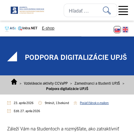
Prejsť na obsah
Open ma
E-shop
PODPORA DIGITALIZÁCIE UPJŠ
>
Vzdelávacie aktivity CCVaPP
>
Zamestnanci a študenti UPJŠ
>
Podpora digitalizácie UPJŠ
23. apríla 2026
9minút, 13sekúnd
Poslať článok e-mailom
Edit: 27. apríla 2026
Záleží Vám na študentoch a rozmýšľate, ako zatraktívniť