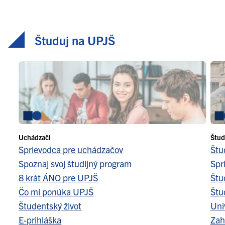
Študuj na UPJŠ
Uchádzači
Štud
Sprievodca pre uchádzačov
Štu
Spoznaj svoj študijný program
Spr
8 krát ÁNO pre UPJŠ
Štu
Čo mi ponúka UPJŠ
Štu
Študentský život
Uni
E-prihláška
Zah