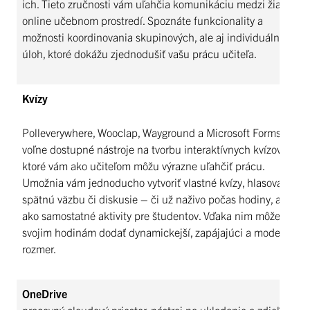
ich. Tieto zručnosti vám uľahčia komunikáciu medzi žiakmi v
online učebnom prostredí. Spoznáte funkcionality a
možnosti koordinovania skupinových, ale aj individuálnych
úloh, ktoré dokážu zjednodušiť vašu prácu učiteľa.
Kvízy
Polleverywhere, Wooclap, Wayground a Microsoft Forms sú
voľne dostupné nástroje na tvorbu interaktívnych kvízov,
ktoré vám ako učiteľom môžu výrazne uľahčiť prácu.
Umožnia vám jednoducho vytvoriť vlastné kvízy, hlasovania,
spätnú väzbu či diskusie – či už naživo počas hodiny, alebo
ako samostatné aktivity pre študentov. Vďaka nim môžete
svojim hodinám dodať dynamickejší, zapájajúci a modernejší
rozmer.
OneDrive