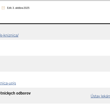
Edit: 3. októbra 2025
/e-kniznica/
znica-upjs
otníckych odborov
Ústav lekár