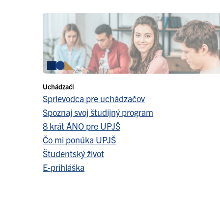
Uchádzači
Sprievodca pre uchádzačov
Spoznaj svoj študijný program
8 krát ÁNO pre UPJŠ
Čo mi ponúka UPJŠ
Študentský život
E-prihláška