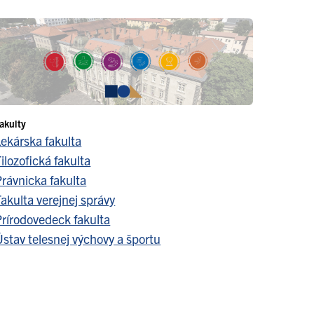
akulty
Lekárska fakulta
ilozofická fakulta
Právnicka fakulta
akulta verejnej správy
Prírodovedeck fakulta
stav telesnej výchovy a športu