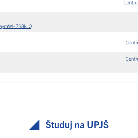
Centru
JZaymWH7S8kJQ
Centr
Centr
Študuj na UPJŠ