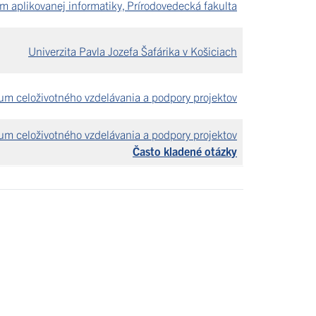
m aplikovanej informatiky, Prírodovedecká fakulta
Univerzita Pavla Jozefa Šafárika v Košiciach
um celoživotného vzdelávania a podpory projektov
um celoživotného vzdelávania a podpory projektov
Často kladené otázky