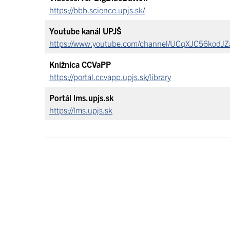
https://bbb.science.upjs.sk/
Youtube kanál UPJŠ
https://www.youtube.com/channel/UCqXJC56kod
Knižnica CCVaPP
https://portal.ccvapp.upjs.sk/library
Portál lms.upjs.sk
https://lms.upjs.sk