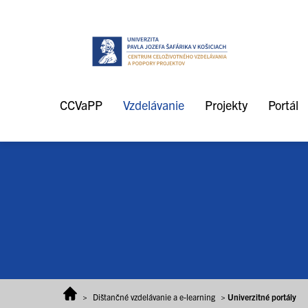
Prejsť na obsah
CCVaPP
Vzdelávanie
Projekty
Portál
>
Dištančné vzdelávanie a e-learning
>
Univerzitné portály