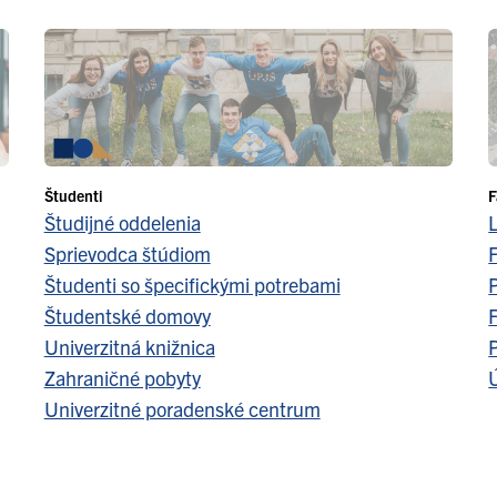
Študenti
F
Študijné oddelenia
Sprievodca štúdiom
F
Študenti so špecifickými potrebami
Študentské domovy
F
Univerzitná knižnica
Zahraničné pobyty
Ú
Univerzitné poradenské centrum