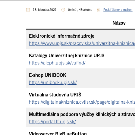
18. februára 2021
0minút, 43sekúnd
Poslať článok e-mailom
Názov
Elektronické informačné zdroje
https://www.upjs.sk/pracoviska/univerzitna-kniznica
Katalógy Univerzitnej knižnice UPJŠ
https://aleph.upjs.sk/vufind/
E-shop UNIBOOK
https://unibook.upjs.sk/
Virtuálna študovňa UPJŠ
https://digitalnakniznica.cvtisr.sk/page/digitalna-kni
Multimediálna podpora výučby klinických a zdrav
https://portal.lf.upjs.sk/
Videoserver BigBlueButton