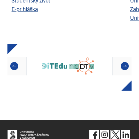
Študentský život
Uni
E-prihláška
Zah
Uni