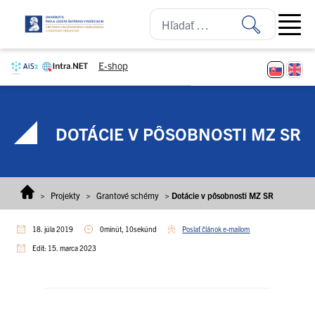
Prejsť na obsah
Open ma
E-shop
DOTÁCIE V PÔSOBNOSTI MZ SR
>
Projekty
>
Grantové schémy
>
Dotácie v pôsobnosti MZ SR
18. júla 2019
0minút, 10sekúnd
Poslať článok e-mailom
Edit: 15. marca 2023