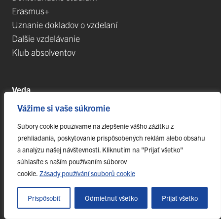
Erasmus+
Uznanie dokladov o vzdelaní
Dalšie vzdelávanie
Klub absolventov
Veda
Vážime si vaše súkromie
Postdoktorandské pozíce
Projekty
Súbory cookie používame na zlepšenie vášho zážitku z
prehliadania, poskytovanie prispôsobených reklám alebo obsahu
Špičkové tímy
a analýzu našej návštevnosti. Kliknutím na "Prijať všetko"
TIP-UPJŠ
súhlasíte s naším používaním súborov
Vedecké parky
cookie.
Zásady používání souborů cookie
Evidencia publikačnej činnosti
Habilitačné a vymenúvacie konania
Prispôsobiť
Odmietnuť všetko
Prijať všetko