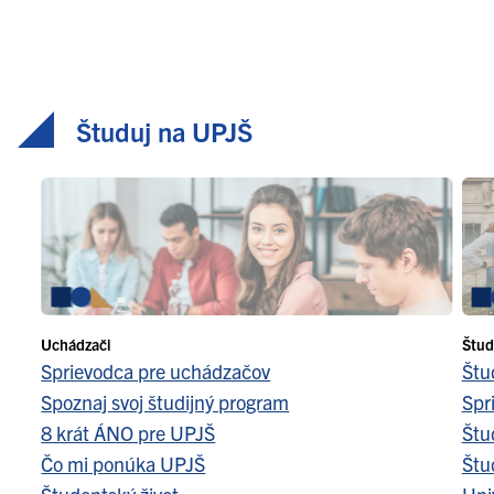
Študuj na UPJŠ
Uchádzači
Štud
Sprievodca pre uchádzačov
Štu
Spoznaj svoj študijný program
Spr
8 krát ÁNO pre UPJŠ
Štu
Čo mi ponúka UPJŠ
Štu