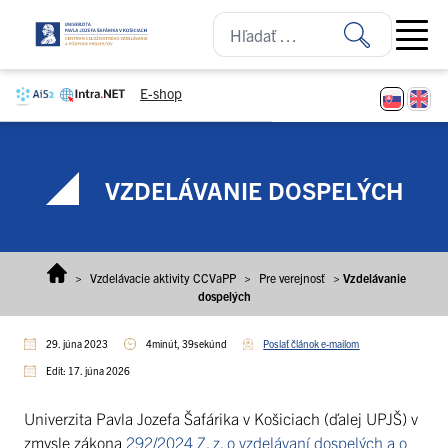
Prejsť na obsah
Open ma
E-shop
VZDELÁVANIE DOSPELÝCH
>
Vzdelávacie aktivity CCVaPP
>
Pre verejnosť
>
Vzdelávanie
dospelých
29. júna 2023
4minút, 39sekúnd
Poslať článok e-mailom
Edit: 17. júna 2026
Univerzita Pavla Jozefa Šafárika v Košiciach (ďalej UPJŠ) v
zmysle zákona
292/2024 Z. z. o vzdelávaní dospelých a o