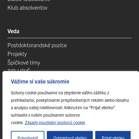
Klub absolventov
Veda
Postdoktorandské pozíce
Projekty
Špičkové tímy
TIP-UPJŠ
Vedecké parky
Vážime si vaše súkromie
Evidencia publikačnej činnosti
Súbory cookie používame na zlepšenie vášho zážitku z
Habilitačné a vymenúvacie konania
prehliadania, poskytovanie prispôsobených reklám alebo obsahu
a analýzu našej návštevnosti. Kliknutím na "Prijať všetko"
súhlasíte s naším používaním súborov
cookie.
Zásady používání souborů cookie
© 2026 Centrum celoživotného vzdelávania a podpory projektov UPJŠ,
webccvapp@upjs.sk
Prispôsobiť
Odmietnuť všetko
Prijať všetko