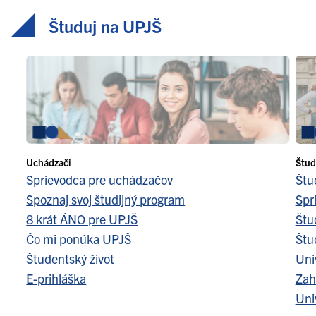
Študuj na UPJŠ
Uchádzači
Štud
Sprievodca pre uchádzačov
Štu
Spoznaj svoj študijný program
Spr
8 krát ÁNO pre UPJŠ
Štu
Čo mi ponúka UPJŠ
Štu
Študentský život
Uni
E-prihláška
Zah
Uni