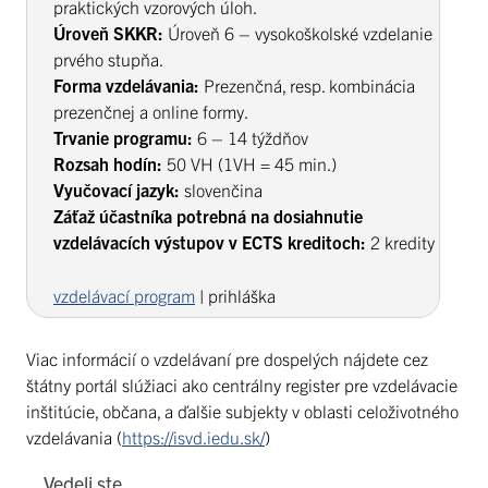
praktických vzorových úloh.
Úroveň
SKKR:
Úroveň 6 – vysokoškolské vzdelanie
prvého stupňa.
Forma vzdelávania:
Prezenčná, resp. kombinácia
prezenčnej a online formy.
Trvanie programu:
6 – 14 týždňov
Rozsah hodín:
50 VH (1VH = 45 min.)
Vyučovací jazyk:
slovenčina
Záťaž účastníka potrebná na dosiahnutie
vzdelávacích výstupov v ECTS kreditoch:
2 kredity
vzdelávací program
| prihláška
Viac informácií o vzdelávaní pre dospelých nájdete cez
štátny portál slúžiaci ako centrálny register pre vzdelávacie
inštitúcie, občana, a ďalšie subjekty v oblasti celoživotného
vzdelávania (
https://isvd.iedu.sk/
)
Vedeli ste …