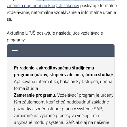
zmene a doplnení niektorých zákonov
poskytuje formálne
vzdelávanie, neformálne vzdelávanie a informálne učenie
sa.
Aktuálne UPJŠ poskytuje nasledujúce vzdelávacie
programy:
SAP používateľ
Priradenie k akreditovanému študijnému
programu (názov, stupeň vzdelania, forma štúdia):
Aplikovaná informatika, bakalársky I. stupeň, denná
forma štúdia
Zameranie programu
: Vzdelávací program je určený
tým záujemcom, ktorí chcú nadobudnúť základné
poznatky a zručnosti pre prácu v systéme SAP,
zamerané na vybrané procesy vo veľkej firme
a vybrané moduly systému SAP, ako aj na riešenie