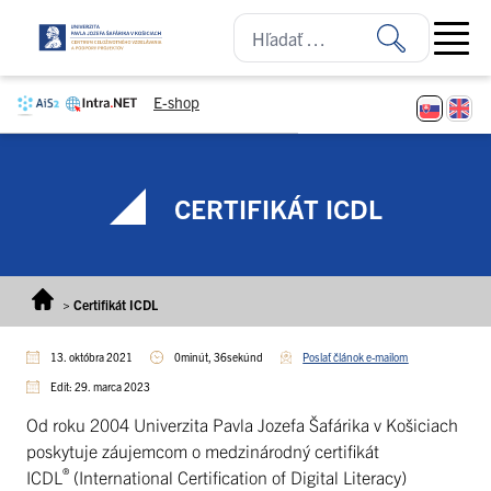
Prejsť na obsah
Open ma
E-shop
CERTIFIKÁT ICDL
>
Certifikát ICDL
13. októbra 2021
0minút, 36sekúnd
Poslať článok e-mailom
Edit: 29. marca 2023
Od roku 2004 Univerzita Pavla Jozefa Šafárika v Košiciach
poskytuje záujemcom o medzinárodný certifikát
®
ICDL
(International Certification of Digital Literacy)