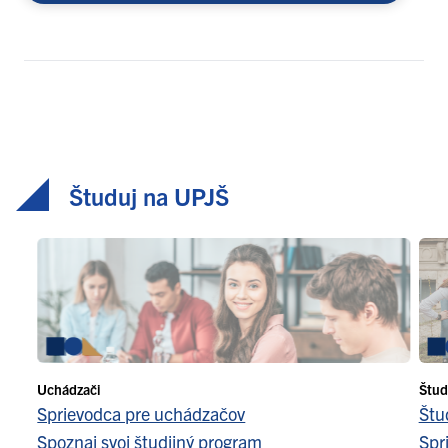
Študuj na UPJŠ
Uchádzači
Štud
Sprievodca pre uchádzačov
Štu
Spoznaj svoj študijný program
Spr