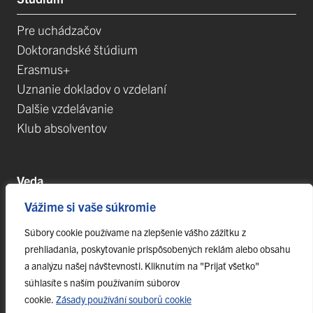
Pre uchádzačov
Doktorandské štúdium
Erasmus+
Uznanie dokladov o vzdelaní
Dalšie vzdelávanie
Klub absolventov
Veda
Vážime si vaše súkromie
Postdoktorandské pozíce
Projekty
Súbory cookie používame na zlepšenie vášho zážitku z
prehliadania, poskytovanie prispôsobených reklám alebo obsahu
Špičkové tímy
a analýzu našej návštevnosti. Kliknutím na "Prijať všetko"
TIP-UPJŠ
súhlasíte s naším používaním súborov
Vedecké parky
cookie.
Zásady používání souborů cookie
Evidencia publikačnej činnosti