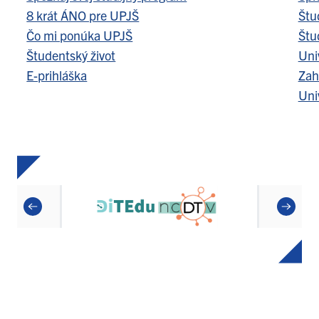
8 krát ÁNO pre UPJŠ
Štu
Čo mi ponúka UPJŠ
Štu
Študentský život
Uni
E-prihláška
Zah
Uni