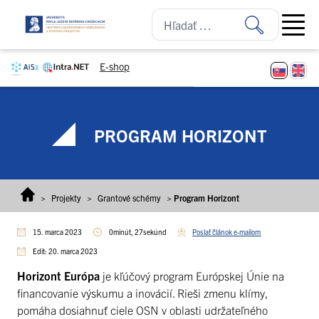
Prejsť na obsah
Open ma
E-shop
PROGRAM HORIZONT
>
Projekty
>
Grantové schémy
>
Program Horizont
15. marca 2023
0minút, 27sekúnd
Poslať článok e-mailom
Edit: 20. marca 2023
Horizont Európa
je kľúčový program Európskej Únie na
financovanie výskumu a inovácií. Rieši zmenu klímy,
pomáha dosiahnuť ciele OSN v oblasti udržateľného