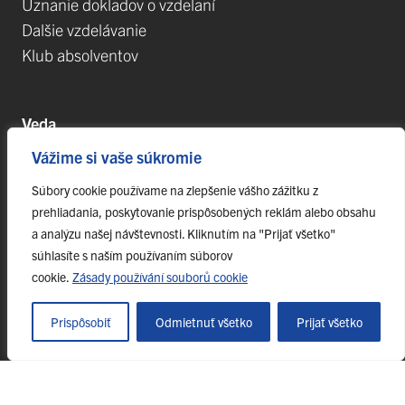
Uznanie dokladov o vzdelaní
Dalšie vzdelávanie
Klub absolventov
Veda
Vážime si vaše súkromie
Postdoktorandské pozíce
Projekty
Súbory cookie používame na zlepšenie vášho zážitku z
prehliadania, poskytovanie prispôsobených reklám alebo obsahu
Špičkové tímy
a analýzu našej návštevnosti. Kliknutím na "Prijať všetko"
TIP-UPJŠ
súhlasíte s naším používaním súborov
Vedecké parky
cookie.
Zásady používání souborů cookie
Evidencia publikačnej činnosti
Habilitačné a vymenúvacie konania
Prispôsobiť
Odmietnuť všetko
Prijať všetko