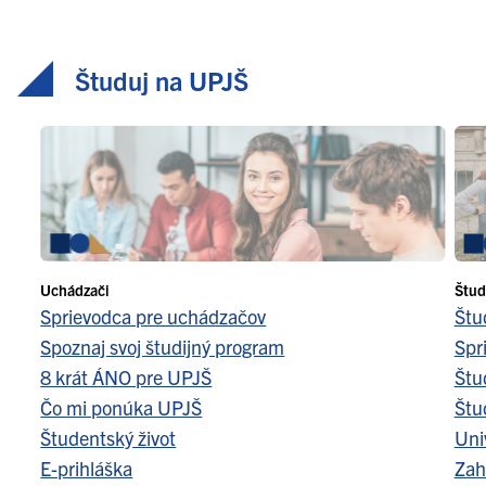
Študuj na UPJŠ
Uchádzači
Štud
Sprievodca pre uchádzačov
Štu
Spoznaj svoj študijný program
Spr
8 krát ÁNO pre UPJŠ
Štu
Čo mi ponúka UPJŠ
Štu
Študentský život
Uni
E-prihláška
Zah