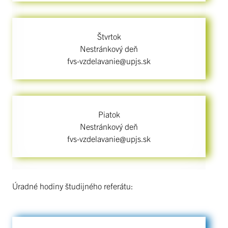
Štvrtok
Nestránkový deň
fvs-vzdelavanie@upjs.sk
Piatok
Nestránkový deň
fvs-vzdelavanie@upjs.sk
Úradné hodiny študijného referátu: