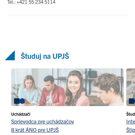
Tel.: +421 55 234 5114
Študuj na UPJŠ
Uchádzači
Štud
Sprievodca pre uchádzačov
Int
8 krát ÁNO pre UPJŠ
Šti