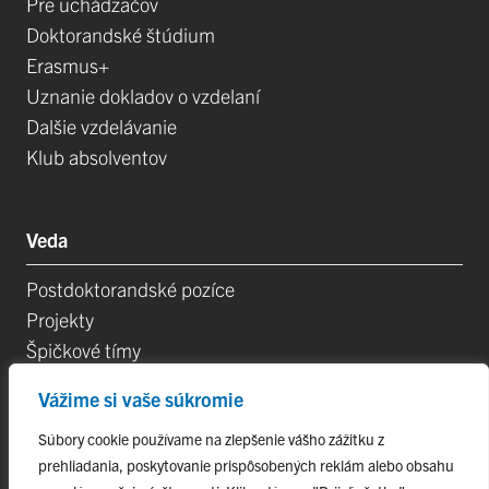
Pre uchádzačov
Doktorandské štúdium
Erasmus+
Uznanie dokladov o vzdelaní
Dalšie vzdelávanie
Klub absolventov
Veda
Postdoktorandské pozíce
Projekty
Špičkové tímy
TIP-UPJŠ
Vážime si vaše súkromie
Vedecké parky
Evidencia publikačnej činnosti
Súbory cookie používame na zlepšenie vášho zážitku z
prehliadania, poskytovanie prispôsobených reklám alebo obsahu
Habilitačné a vymenúvacie konania