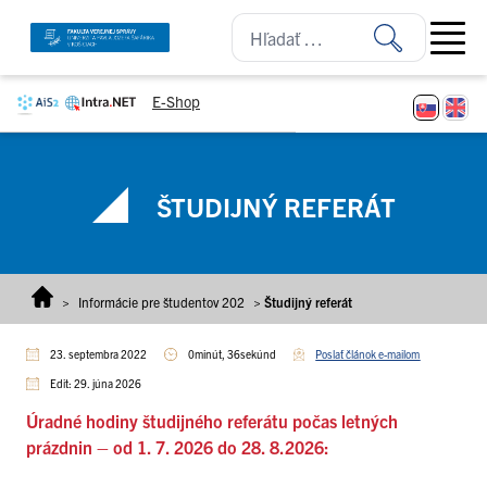
Prejsť na obsah
Open ma
E-Shop
ŠTUDIJNÝ REFERÁT
>
Informácie pre študentov 202
>
Študijný referát
23. septembra 2022
0minút, 36sekúnd
Poslať článok e-mailom
Edit: 29. júna 2026
Úradné hodiny študijného referátu počas letných
prázdnin – od 1. 7. 2026 do 28. 8.2026: