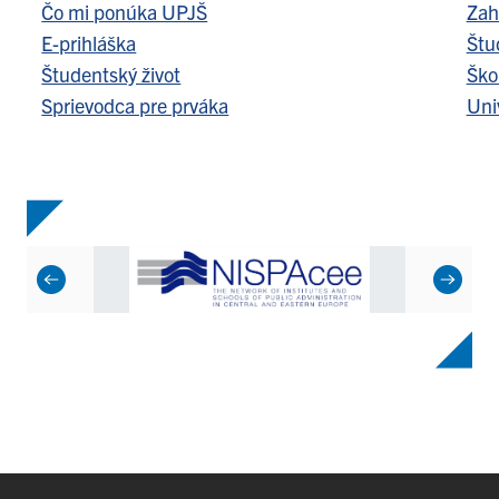
Čo mi ponúka UPJŠ
Zah
E-prihláška
Štu
Študentský život
Ško
Sprievodca pre prváka
Uni