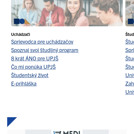
Uchádzači
Štud
Sprievodca pre uchádzačov
Štu
Spoznaj svoj študijný program
Spr
8 krát ÁNO pre UPJŠ
Štu
Čo mi ponúka UPJŠ
Štu
Študentský život
Uni
E-prihláška
Zah
Uni