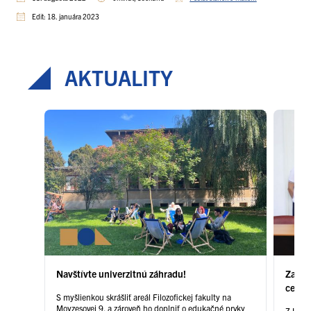
Edit: 18. januára 2023
AKTUALITY
Navštívte univerzitnú záhradu!
Zames
celos
S myšlienkou skrášliť areál Filozofickej fakulty na
2023
Moyzesovej 9, a zároveň ho doplniť o edukačné prvky
Z UPJŠ