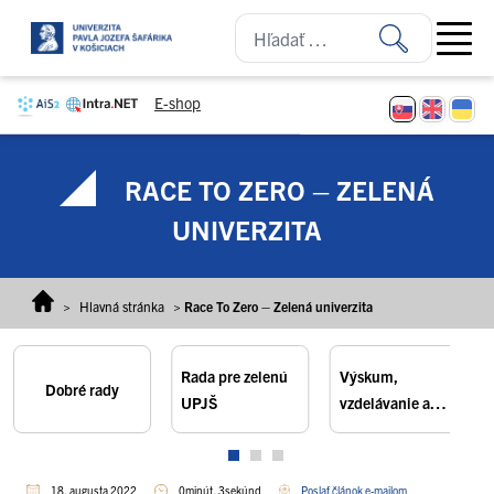
Prejsť na obsah
Open ma
E-shop
RACE TO ZERO – ZELENÁ
UNIVERZITA
>
Hlavná stránka
>
Race To Zero – Zelená univerzita
Rada pre zelenú
Výskum,
Dobré rady
UPJŠ
vzdelávanie a
osveta
18. augusta 2022
0minút, 3sekúnd
Poslať článok e-mailom