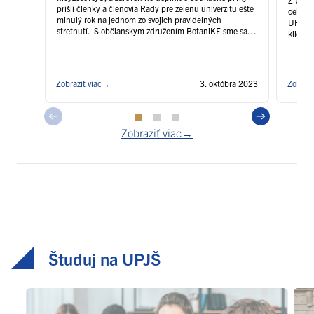
prišli členky a členovia Rady pre zelenú univerzitu ešte
celkovo
minulý rok na jednom zo svojich pravidelných
UPJŠ n
stretnutí. S občianskym združením BotaniKE sme sa
kilomet
rozhodli sa zareagovať na výzvu Slovenskej agentúry
životného prostredia a podarilo sa im získať nenávratný
finančný príspevok na realizáciu Univerzitnej …
Čítať
ďalej
Zobraziť viac
→
3. októbra 2023
Zobrazi
Zobraziť viac→
Študuj na UPJŠ