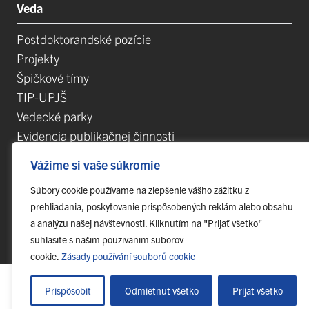
Veda
Postdoktorandské pozície
Projekty
Špičkové tímy
TIP-UPJŠ
Vedecké parky
Evidencia publikačnej činnosti
Habilitačné a vymenúvacie konania
Vážime si vaše súkromie
Súbory cookie používame na zlepšenie vášho zážitku z
prehliadania, poskytovanie prispôsobených reklám alebo obsahu
a analýzu našej návštevnosti. Kliknutím na "Prijať všetko"
© 2023 Univerzita Pavla Jozefa Šafárika v Košiciach,
webmaster@upjs.sk
súhlasíte s naším používaním súborov
cookie.
Zásady používání souborů cookie
Prispôsobiť
Odmietnuť všetko
Prijať všetko