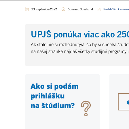
23. septembra 2022
55minút, 35sekúnd
Poslať článok e-mail
UPJŠ ponúka viac ako 250
Ak stále nie si rozhodnutý/á, čo by si chcel/a študo
na našej stránke nájdeš všetky študijné programy