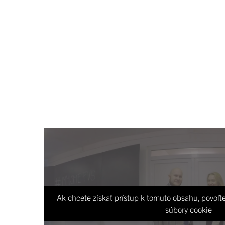
Ak chcete získať prístup k tomuto obsahu, povoľte
súbory cookie