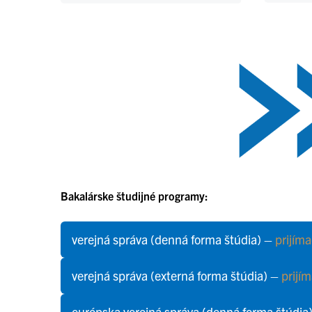
Bakalárske študijné programy:
verejná správa (denná forma štúdia) –
prijím
verejná správa (externá forma štúdia) –
prijí
európska verejná správa (denná forma štúdia