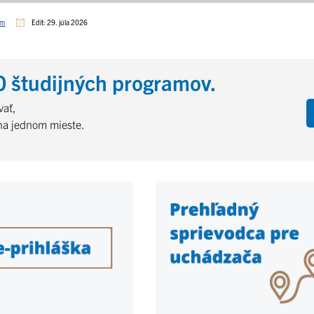
om
Edit: 29. júla 2026
 študijných programov.
vať,
 na jednom mieste.