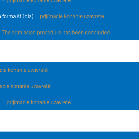
á forma štúdia) –
prijímacie konanie uzavreté
–
The admission procedure has been concluded
acie konanie uzavreté
macie konanie uzavreté
) –
prijímacie konanie uzavreté