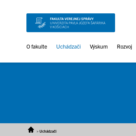
Prejsť na obsah
O fakulte
Uchádzači
Výskum
Rozvoj
>
Uchádzači