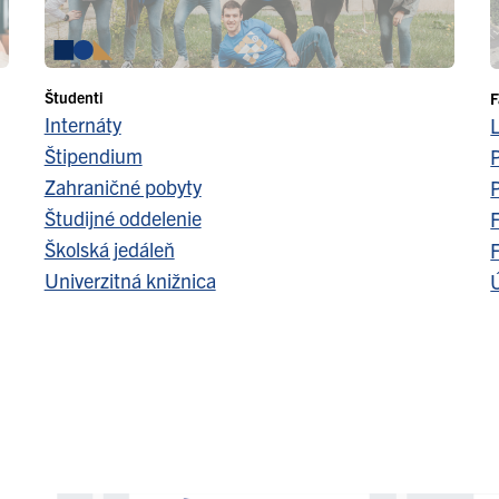
Študenti
F
Internáty
Štipendium
Zahraničné pobyty
Študijné oddelenie
F
Školská jedáleň
F
Univerzitná knižnica
Ú