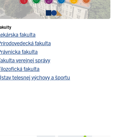
akulty
Lekárska fakulta
Prírodovedecká fakulta
Právnicka fakulta
akulta verejnej správy
ilozofická fakulta
stav telesnej výchovy a športu