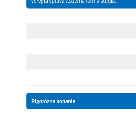
verejná správa (externá forma štúdia)
Rigorózne konanie