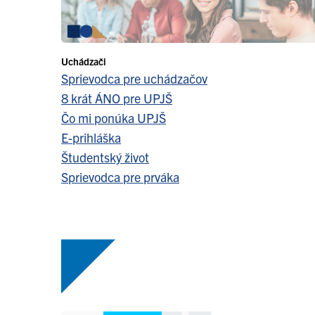
Uchádzači
Sprievodca pre uchádzačov
8 krát ÁNO pre UPJŠ
Čo mi ponúka UPJŠ
E-prihláška
Študentský život
Sprievodca pre prváka