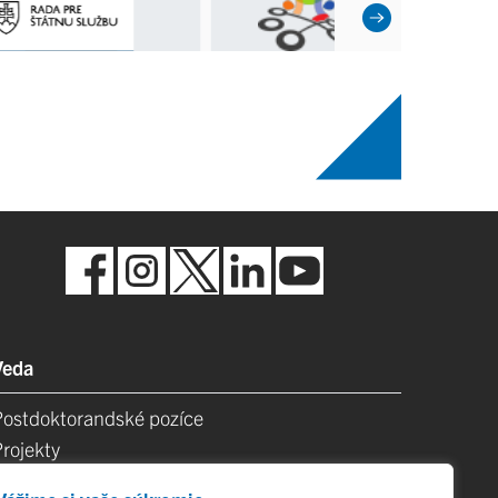
Veda
Postdoktorandské pozíce
Projekty
Špičkové tímy