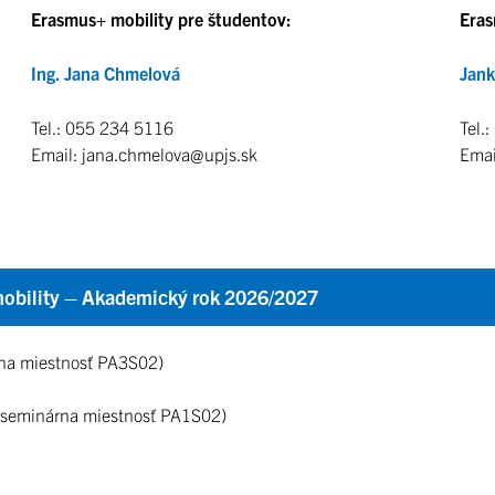
Erasmus+ mobility pre študentov:
Eras
Ing. Jana Chmelová
Jan
Tel.: 055 234 5116
Tel.
Email: jana.chmelova@upjs.sk
Emai
mobility – Akademický rok 2026/202
7
na miestnosť PA3S02)
(seminárna miestnosť PA1S02)