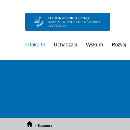
Prejsť na obsah
O fakulte
Uchádzači
Výskum
Rozvoj
>
Erasmus+