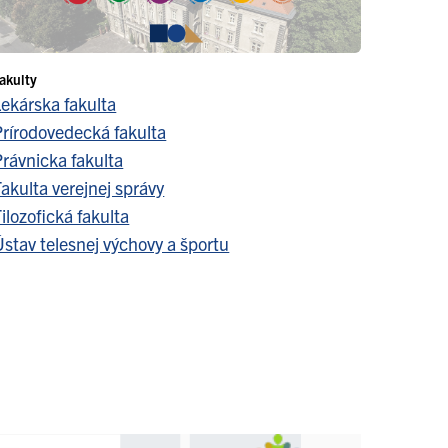
akulty
Lekárska fakulta
Prírodovedecká fakulta
Právnicka fakulta
akulta verejnej správy
ilozofická fakulta
stav telesnej výchovy a športu