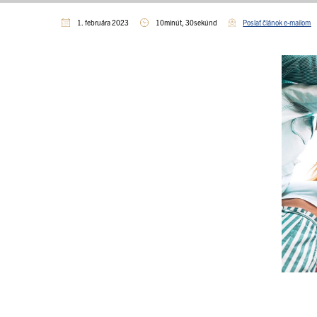
1. februára 2023
10minút, 30sekúnd
Poslať článok e-mailom