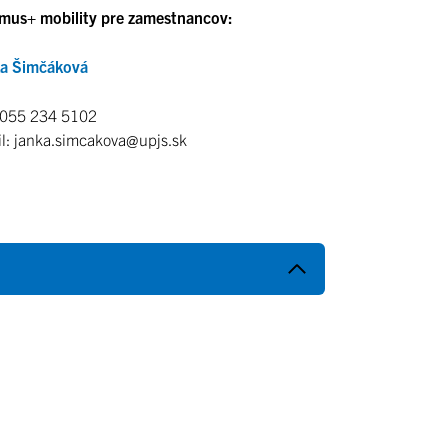
mus+ mobility pre zamestnancov:
ka Šimčáková
: 055 234 5102
l: janka.simcakova@upjs.sk