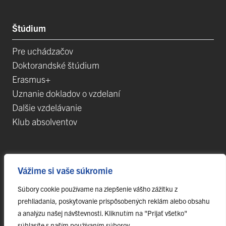
Štúdium
Pre uchádzačov
Doktorandské štúdium
Erasmus+
Uznanie dokladov o vzdelaní
Dalšie vzdelávanie
Klub absolventov
Veda
Vážime si vaše súkromie
Postdoktorandské pozíce
Súbory cookie používame na zlepšenie vášho zážitku z
Projekty
prehliadania, poskytovanie prispôsobených reklám alebo obsahu
Špičkové tímy
a analýzu našej návštevnosti. Kliknutím na "Prijať všetko"
TIP-UPJŠ
súhlasíte s naším používaním súborov