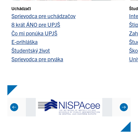
Uchádzači
Štud
Sprievodca pre uchádzačov
Int
8 krát ÁNO pre UPJŠ
Šti
Čo mi ponúka UPJŠ
Zah
E-prihláška
Štu
Študentský život
Ško
Sprievodca pre prváka
Uni