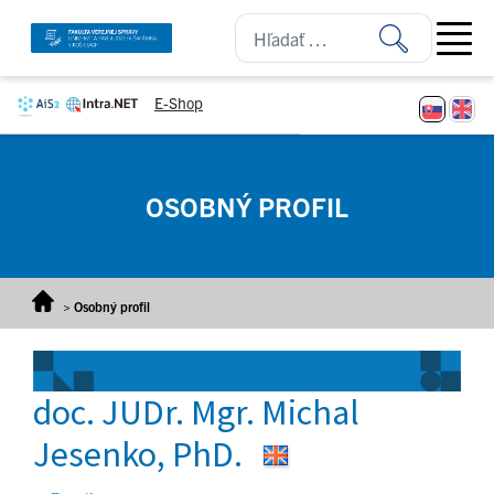
Prejsť na obsah
Open ma
E-Shop
OSOBNÝ PROFIL
>
Osobný profil