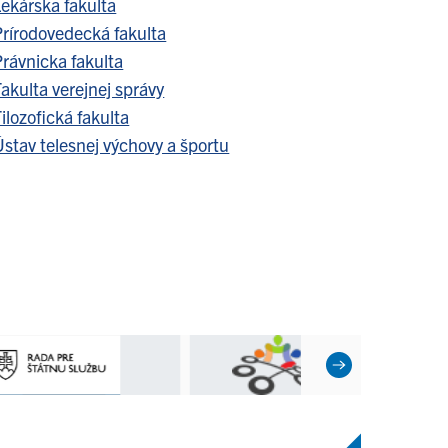
Lekárska fakulta
Prírodovedecká fakulta
Právnicka fakulta
akulta verejnej správy
ilozofická fakulta
stav telesnej výchovy a športu