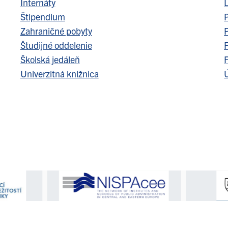
Internáty
Štipendium
Zahraničné pobyty
Študijné oddelenie
F
Školská jedáleň
F
Univerzitná knižnica
Ú