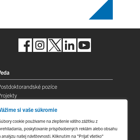
Veda
Postdoktorandské pozíce
Projekty
Špičkové tímy
Vážime si vaše súkromie
TIP-UPJŠ
Vedecké parky
Súbory cookie používame na zlepšenie vášho zážitku z
prehliadania, poskytovanie prispôsobených reklám alebo obsahu
videncia publikačnej činnosti
a analýzu našej návštevnosti. Kliknutím na "Prijať všetko"
Habilitačné a vymenúvacie konania