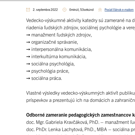
2. septembra 2022
0minút, 53sekúnd
Poslať článok e-mailom
Vedecko-výskumné aktivity katedry sú zamerané na dos
riadenia ľudských zdrojov, sociálnej pychológie a vere
➙ manažment ľudských zdrojov,
➙ organizačné správanie,
➙ interpersonálna komunikácia,
➙ interkultúrna komunikácia,
➙ sociálna psychológia,
➙ psychológia práce,
➙ sociálna práca.
Vlastné výsledky vedecko-výskumných aktivít publikuj
príspevkov a prezentujú ich na domácich a zahranič
Odborné zameranie pedagogických zamestnancov k
doc. Mgr. Gabriela Kravčáková, PhD. – manažment ľu
doc. PhDr. Lenka Lachytová, PhD., MBA – sociálna p