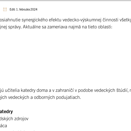
Edit: 1. februára 2024
iahnutie synergického efektu vedecko-výskumnej činnosti všetkých 
jnej správy. Aktuálne sa zameriava najmä na tieto oblasti:
ú učitelia katedry doma a v zahraničí v podobe vedeckých štúdií, m
ných vedeckých a odborných podujatiach.
atedry
dských zdrojov
ráca