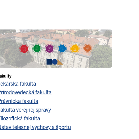
akulty
Lekárska fakulta
Prírodovedecká fakulta
Právnicka fakulta
akulta verejnej správy
ilozofická fakulta
stav telesnej výchovy a športu