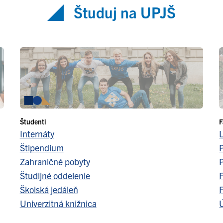
Študuj na UPJŠ
Študenti
F
Internáty
Štipendium
Zahraničné pobyty
Študijné oddelenie
F
Školská jedáleň
F
Univerzitná knižnica
Ú