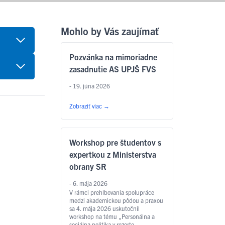
Mohlo by Vás zaujímať
Pozvánka na mimoriadne
zasadnutie AS UPJŠ FVS
- 19. júna 2026
Zobraziť viac
→
Workshop pre študentov s
expertkou z Ministerstva
obrany SR
- 6. mája 2026
V rámci prehlbovania spolupráce
medzi akademickou pôdou a praxou
sa 4. mája 2026 uskutočnil
workshop na tému „Personálna a
sociálna politika v rezorte