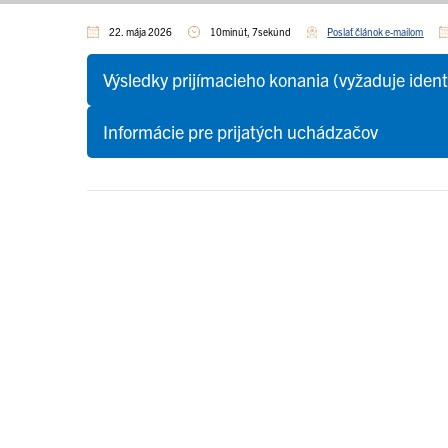
22. mája 2026
10minút, 7sekúnd
Poslať článok e-mailom
Výsledky prijímacieho konania (vyžaduje ident
Informácie pre prijatých uchádzačov