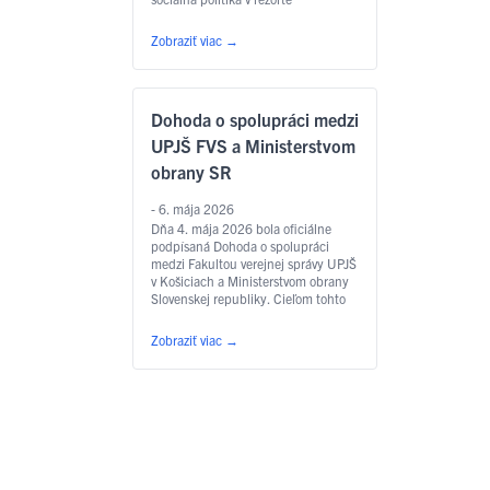
obrany“. Podujatie viedla PhDr.
Dominika Pažická Černáková, PhD.,
Zobraziť viac
→
ktorá na Ministerstve obrany SR
pôsobí ako generálna štátna radkyňa
a vedúca oddelenia sociálnych
analýz. Workshop prilákal vyše 70
Dohoda o spolupráci medzi
študentov denného aj externého
štúdia zo všetkých troch …
Čítať
UPJŠ FVS a Ministerstvom
ďalej
obrany SR
- 6. mája 2026
Dňa 4. mája 2026 bola oficiálne
podpísaná Dohoda o spolupráci
medzi Fakultou verejnej správy UPJŠ
v Košiciach a Ministerstvom obrany
Slovenskej republiky. Cieľom tohto
partnerstva je aktívne prepojenie
akademického prostredia s reálnou
Zobraziť viac
→
praxou v oblasti obrany a
bezpečnosti štátu. Za Fakultu
verejnej správy UPJŠ zmluvu
signoval dekan doc. JUDr. Mgr.
Michal Jesenko, PhD., za
Ministerstvo …
Čítať ďalej