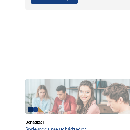
Uchádzači
Sprievodca pre uchádzačov