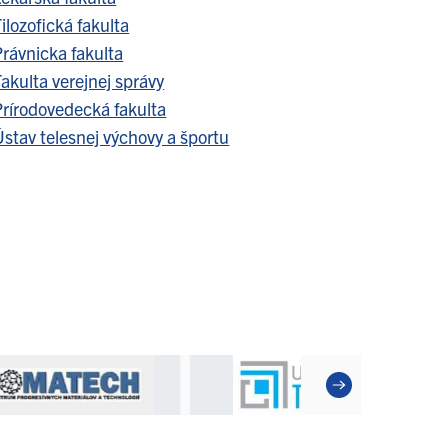
ilozofická fakulta
Právnicka fakulta
akulta verejnej správy
Prírodovedecká fakulta
stav telesnej výchovy a športu