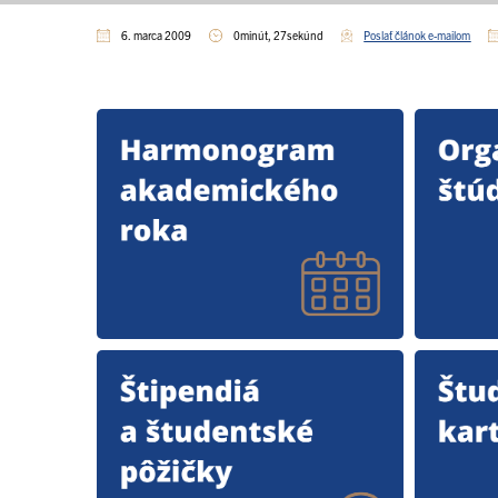
6. marca 2009
0minút, 27sekúnd
Poslať článok e-mailom