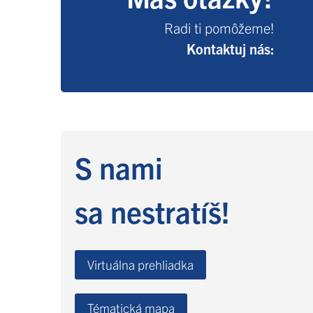
Radi ti pomôžeme!
Kontaktuj nás:
S nami
sa nestratíš!
Virtuálna prehliadka
Tématická mapa