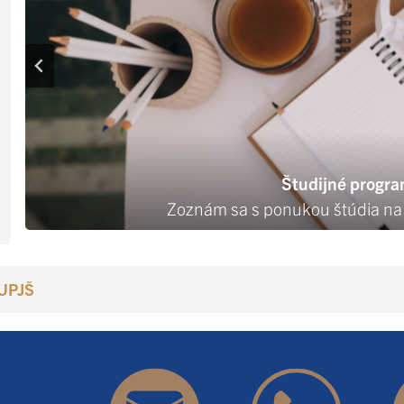
Doktorandský po
Študijné progr
Všetky dôležité informácie o doktorandsk
Zoznám sa s ponukou štúdia na 
 UPJŠ