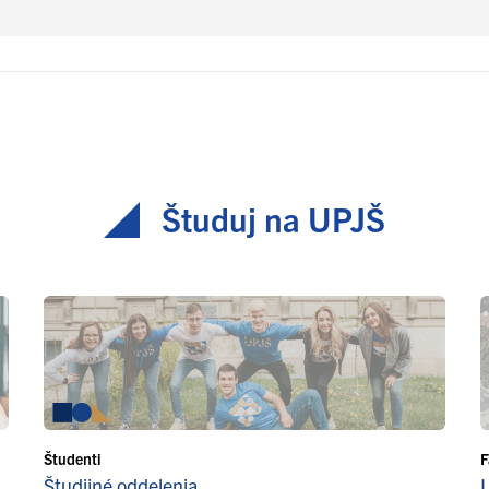
Študuj na UPJŠ
Študenti
F
Študijné oddelenia