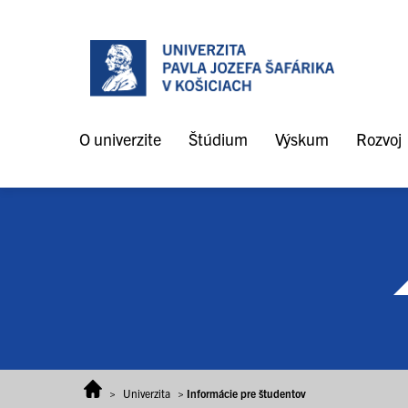
Prejsť na obsah
O univerzite
Štúdium
Výskum
Rozvoj
>
Univerzita
>
Informácie pre študentov