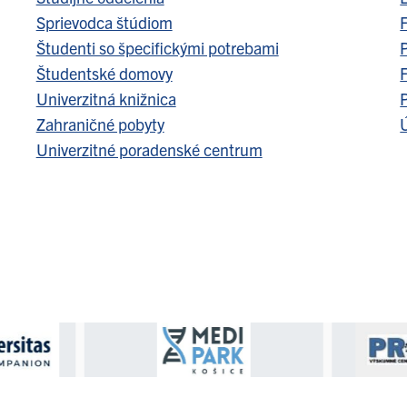
Sprievodca štúdiom
F
Študenti so špecifickými potrebami
Študentské domovy
F
Univerzitná knižnica
Zahraničné pobyty
Ú
Univerzitné poradenské centrum