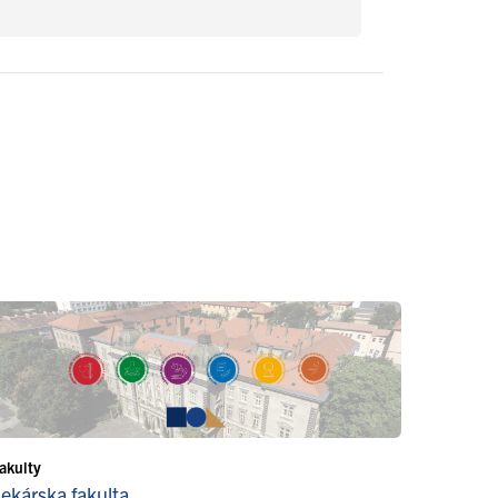
akulty
Lekárska fakulta