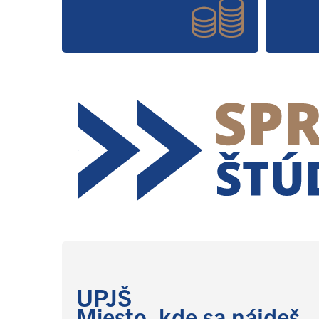
UPJŠ
Miesto, kde sa nájdeš.