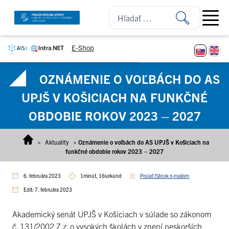
Prejsť na obsah
Open ma
E-Shop
OZNÁMENIE O VOĽBÁCH DO AS
UPJŠ V KOŠICIACH NA FUNKČNÉ
OBDOBIE ROKOV 2023 – 2027
>
Aktuality
>
Oznámenie o voľbách do AS UPJŠ v Košiciach na
funkčné obdobie rokov 2023 – 2027
6. februára 2023
1minút, 16sekúnd
Poslať článok e-mailom
Edit: 7. februára 2023
Akademický senát UPJŠ v Košiciach v súlade so zákonom
č. 131/2002 Z.z. o vysokých školách v znení neskorších