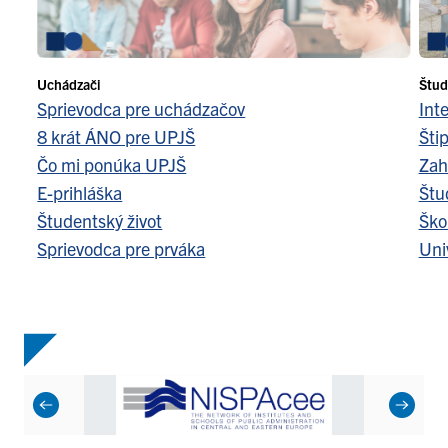
Uchádzači
Štud
Sprievodca pre uchádzačov
Int
8 krát ÁNO pre UPJŠ
Šti
Čo mi ponúka UPJŠ
Zah
E-prihláška
Štu
Študentský život
Ško
Sprievodca pre prváka
Uni