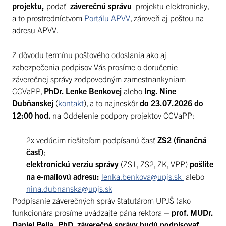
projektu,
podať
záverečnú správu
projektu elektronicky,
a to prostredníctvom
Portálu APVV
, zároveň aj poštou na
adresu APVV.
Z dôvodu termínu poštového odoslania ako aj
zabezpečenia podpisov Vás prosíme o doručenie
záverečnej správy zodpovedným zamestnankyniam
CCVaPP,
PhDr. Lenke Benkovej
alebo
Ing. Nine
Dubňanskej
(
kontakt
), a to najneskôr
do 23.07.2026 do
12:00 hod.
na Oddelenie podpory projektov CCVaPP:
2x vedúcim riešiteľom podpísanú časť
ZS2 (finančná
časť)
;
elektronickú verziu správy
(ZS1, ZS2, ZK, VPP)
pošlite
na e-mailovú adresu:
lenka.benkova@upjs.sk
alebo
nina.dubnanska@upjs.sk
Podpísanie záverečných správ štatutárom UPJŠ (ako
funkcionára prosíme uvádzajte pána rektora –
prof. MUDr.
Daniel Pella, PhD.
záverečné správy
budú podpisovať