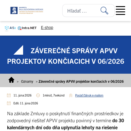
Prejsť na obsah
Open ma
E-shop
ZÁVEREČNÉ SPRÁVY APVV
PROJEKTOV KONČIACICH V 06/2026
>
Oznamy
>
Záverečné správy APVV projektov končiacich v 06/2026
11. júna 2026
1minút, 7sekúnd
Poslať článok e-mailom
Edit: 11. júna 2026
Na základe Zmluvy o poskytnutí finančných prostriedkov je
zodpovedný riešiteľ APVV projektu povinný v termíne
do 30
kalendárnych dní odo dňa uplynutia lehoty na riešenie