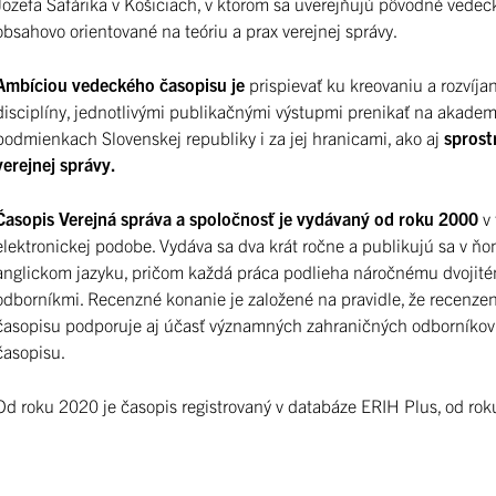
Jozefa Šafárika v Košiciach, v ktorom sa uverejňujú pôvodné vedeck
obsahovo orientované na teóriu a prax verejnej správy.
Ambíciou vedeckého časopisu je
prispievať ku kreovaniu a rozvíja
disciplíny, jednotlivými publikačnými výstupmi prenikať na akadem
podmienkach Slovenskej republiky i za jej hranicami, ako aj
sprost
verejnej správy.
Časopis Verejná správa a spoločnosť je vydávaný od roku 2000
v 
elektronickej podobe. Vydáva sa dva krát ročne a publikujú sa v 
anglickom jazyku, pričom každá práca podlieha náročnému dvojit
odborníkmi. Recenzné konanie je založené na pravidle, že recenzent 
časopisu podporuje aj účasť významných zahraničných odborníkov z
časopisu.
Od roku 2020 je časopis registrovaný v databáze ERIH Plus, od rok