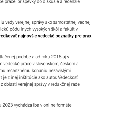
é práce, príspevky do diskusie a recenzie
niu vedy verejnej správy ako samostatnej vednej
ickú pôdu iných vysokých škôl a fakúlt v
redkovať najnovšie vedecké poznatky pre prax
tlačenej podobe a od roku 2016 aj v
ňom vedecké práce v slovenskom, českom a
ému recenznému konaniu nezávislými
je z inej inštitúcie ako autor. Vedeckosť
 oblasti verejnej správy v redakčnej rade
u 2023 vychádza iba v online formáte.