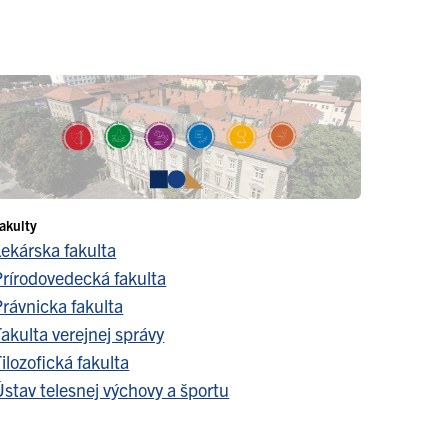
akulty
Lekárska fakulta
Prírodovedecká fakulta
Právnicka fakulta
akulta verejnej správy
ilozofická fakulta
stav telesnej výchovy a športu