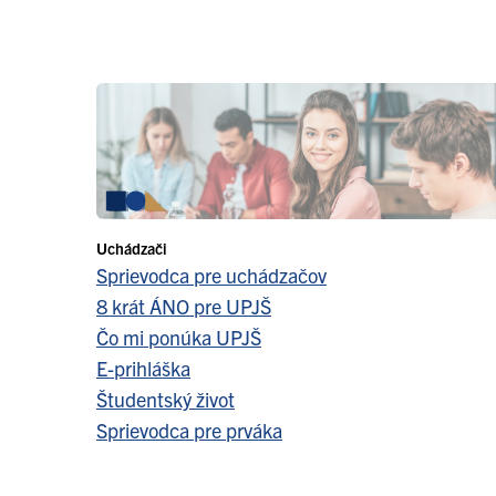
Uchádzači
Sprievodca pre uchádzačov
8 krát ÁNO pre UPJŠ
Čo mi ponúka UPJŠ
E-prihláška
Študentský život
Sprievodca pre prváka