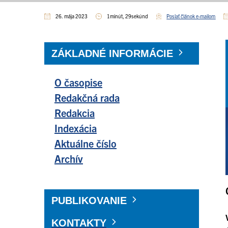
26. mája 2023
1minút, 29sekúnd
Poslať článok e-mailom
ZÁKLADNÉ INFORMÁCIE
O časopise
Redakčná rada
Redakcia
Indexácia
Aktuálne číslo
Archív
PUBLIKOVANIE
KONTAKTY