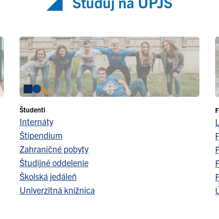
Študuj na UPJŠ
Študenti
F
Internáty
Štipendium
Zahraničné pobyty
Študijné oddelenie
F
Školská jedáleň
F
Univerzitná knižnica
Ú