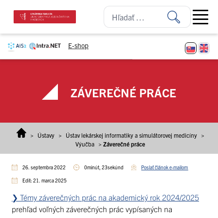
Prejsť na obsah
Open ma
E-shop
ZÁVEREČNÉ PRÁCE
>
Ústavy
>
Ústav lekárskej informatiky a simulátorovej medicíny
>
Výučba
>
Záverečné práce
26. septembra 2022
0minút, 23sekúnd
Poslať článok e-mailom
Edit: 21. marca 2025
❯ Témy záverečných prác na akademický rok 2024/2025
prehľad voľných záverečných prác vypísaných na