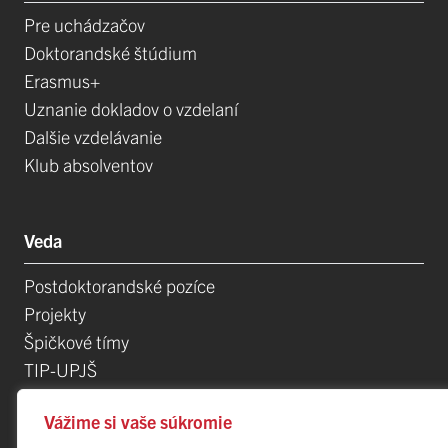
Pre uchádzačov
Doktorandské štúdium
Erasmus+
Uznanie dokladov o vzdelaní
Dalšie vzdelávanie
Klub absolventov
Veda
Postdoktorandské pozíce
Projekty
Špičkové tímy
TIP-UPJŠ
Vedecké parky
Vážime si vaše súkromie
Evidencia publikačnej činnosti