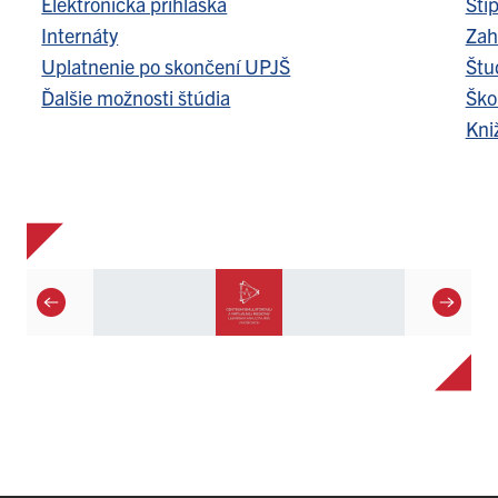
Elektronická prihláška
Šti
Internáty
Zah
Uplatnenie po skončení UPJŠ
Štu
Ďalšie možnosti štúdia
Ško
Kni