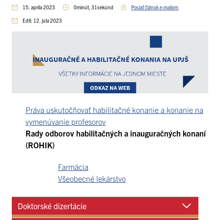
prác
15. apríla 2023
0minút, 31sekúnd
Poslať článok e-mailom
Edit: 12. júla 2023
Práva uskutočňovať habilitačné konanie a konanie na
vymenúvanie profesorov
Rady odborov habilitačných a inauguračných konaní
(ROHIK)
Farmácia
Všeobecné lekárstvo
Doktorské dizertácie