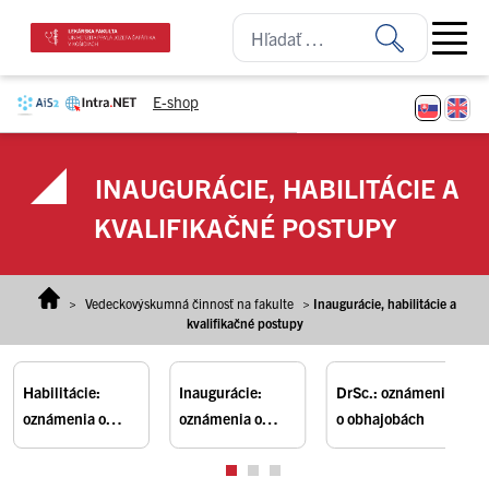
Prejsť na obsah
Open ma
E-shop
INAUGURÁCIE, HABILITÁCIE A
KVALIFIKAČNÉ POSTUPY
>
Vedeckovýskumná činnosť na fakulte
>
Inaugurácie, habilitácie a
kvalifikačné postupy
Habilitácie:
Inaugurácie:
DrSc.: oznámenia
oznámenia o
oznámenia o
o obhajobách
konaní prednášok
konaní prednášok
a obhajobách