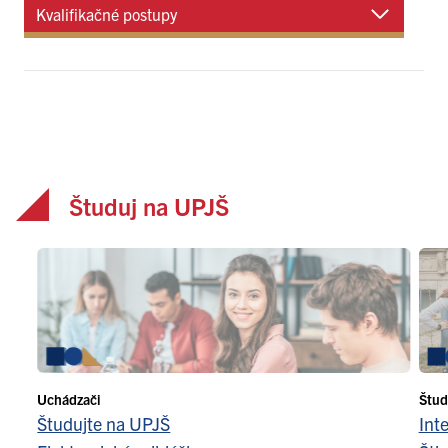
Kvalifikačné postupy
Študuj na UPJŠ
Uchádzači
Štud
Študujte na UPJŠ
Int