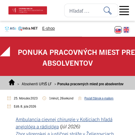
Prejsť na obsah
Open ma
E-shop
PONUKA PRACOVNÝCH MIEST PRE
ABSOLVENTOV
>
Absolventi UPJŠ LF
>
Ponuka pracovných miest pre absolventov
25. februára 2023
1minút, 26sekúnd
Poslať článok e-mailom
Edit: 8. júla 2026
Ambulancia cievnej chirurgie v Košiciach hľadá
angiológa a rádiológa
(júl 2026)
Zbor väzenskej a justičnej stráže v Želiezovciach