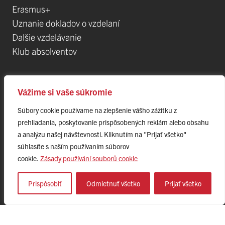
Erasmus+
Uznanie dokladov o vzdelaní
Dalšie vzdelávanie
Klub absolventov
Veda
Vážime si vaše súkromie
Súbory cookie používame na zlepšenie vášho zážitku z
Postdoktorandské pozíce
prehliadania, poskytovanie prispôsobených reklám alebo obsahu
Projekty
a analýzu našej návštevnosti. Kliknutím na "Prijať všetko"
Špičkové tímy
súhlasíte s naším používaním súborov
TIP-UPJŠ
cookie.
Zásady používání souborů cookie
Vedecké parky
Evidencia publikačnej činnosti
Prispôsobiť
Odmietnuť všetko
Prijať všetko
Habilitačné a vymenúvacie konania