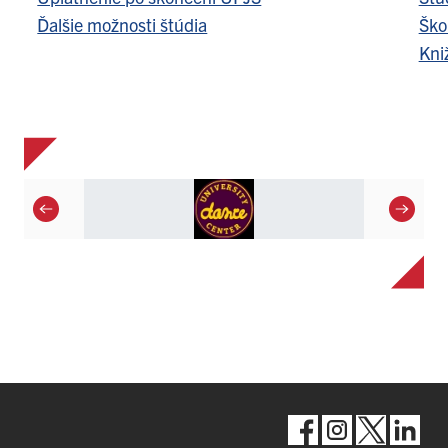
Ďalšie možnosti štúdia
Ško
Kni