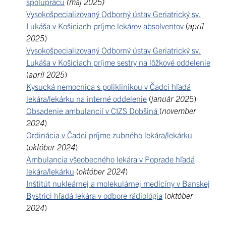
spoluprácu
(máj 2025)
Vysokošpecializovaný Odborný ústav Geriatrický sv.
Lukáša v Košiciach príjme lekárov absolventov
(
apríl
2025
)
Vysokošpecializovaný Odborný ústav Geriatrický sv.
Lukáša v Košiciach príjme sestry na lôžkové oddelenie
(
apríl 2025
)
Kysucká nemocnica s poliklinikou v Čadci hľadá
lekára/lekárku na interné oddelenie
(
január 202
5)
Obsadenie ambulancií v CIZS Dobšiná
(
november
2024
)
Ordinácia v Čadci príjme zubného lekára/lekárku
(
október 2024
)
Ambulancia všeobecného lekára v Poprade hľadá
lekára/lekárku
(
október 2024
)
Inštitút nukleárnej a molekulárnej medicíny v Banskej
Bystrici hľadá lekára v odbore rádiológia
(
október
2024
)