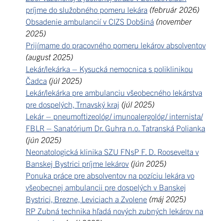
príjme do služobného pomeru lekára
(február 2026)
Obsadenie ambulancií v CIZS Dobšiná
(november
2025)
Prijímame do pracovného pomeru lekárov absolventov
(august 2025)
Lekár/lekárka – Kysucká nemocnica s poliklinikou
Čadca
(júl 2025)
Lekár/lekárka pre ambulanciu všeobecného lekárstva
pre dospelých, Trnavský kraj
(júl 2025)
Lekár – pneumoftizeológ/ imunoalergológ/ internista/
FBLR – Sanatórium Dr. Guhra n.o. Tatranská Polianka
(jún 2025)
Neonatologická klinika SZU FNsP F. D. Roosevelta v
Banskej Bystrici príjme lekárov
(jún 2025)
Ponuka práce pre absolventov na pozíciu lekára vo
všeobecnej ambulancii pre dospelých v Banskej
Bystrici, Brezne, Leviciach a Zvolene
(máj 2025)
RP Zubná technika hľadá nových zubných lekárov na