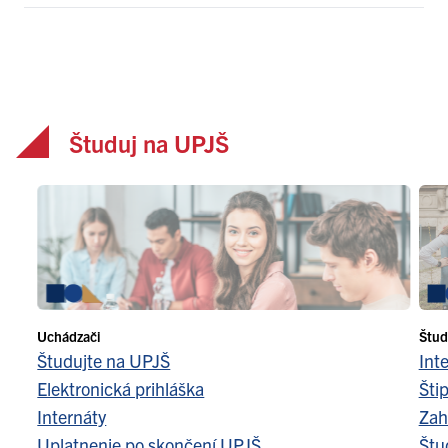
Študuj na UPJŠ
Uchádzači
Štud
Študujte na UPJŠ
Int
Elektronická prihláška
Šti
Internáty
Zah
Uplatnenie po skončení UPJŠ
Štu