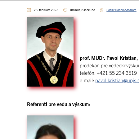
28. februára 2023
0minút, 23sekúnd
Poslať článok e-mailom
prof. MUDr. Pavol Kristian
prodekan pre vedeckovýskumn
telefón: +421 55 234 3519
e-mail:
pavol.kristian@upjs.
Referenti pre vedu a výskum: