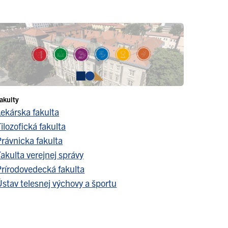
akulty
Lekárska fakulta
ilozofická fakulta
Právnicka fakulta
akulta verejnej správy
Prírodovedecká fakulta
stav telesnej výchovy a športu