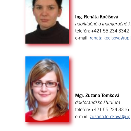
Ing. Renáta Kočišová
habilitačné a inauguračné 
telefón: +421 55 234 3342
e-mail:
renata.kocisova@upj
Mgr. Zuzana Tomková
doktorandské štúdium
telefón: +421 55 234 3316
e-mail:
zuzana.tomkova@upj