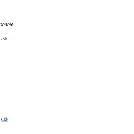
konanie
s.sk
s.sk