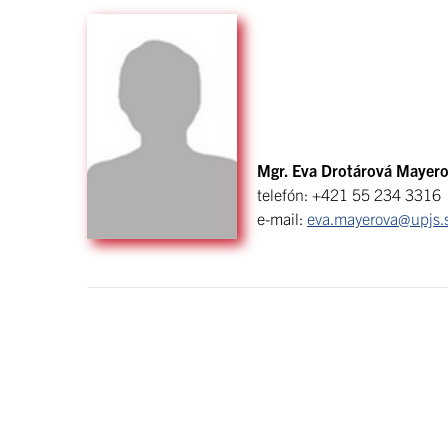
Mgr. Eva Drotárová Mayer
telefón: +421 55 234 3316
e-mail:
eva.mayerova@upjs.