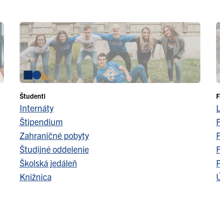
Študenti
F
Internáty
Štipendium
F
Zahraničné pobyty
Študijné oddelenie
F
Školská jedáleň
Knižnica
Ú