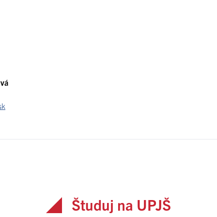
ová
sk
Študuj na UPJŠ