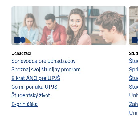
Uchádzači
Štud
Sprievodca pre uchádzačov
Štu
Spoznaj svoj študijný program
Spr
8 krát ÁNO pre UPJŠ
Štu
Čo mi ponúka UPJŠ
Štu
Študentský život
Uni
E-prihláška
Zah
Uni