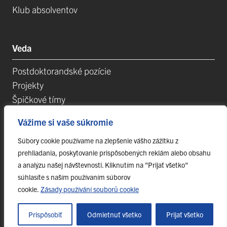
Klub absolventov
Veda
Postdoktorandské pozície
Projekty
Špičkové tímy
TIP-UPJŠ
Vážime si vaše súkromie
Vedecké parky
Evidencia publikačnej činnosti
Súbory cookie používame na zlepšenie vášho zážitku z
prehliadania, poskytovanie prispôsobených reklám alebo obsahu
Habilitačné a vymenúvacie konania
a analýzu našej návštevnosti. Kliknutím na "Prijať všetko"
súhlasíte s naším používaním súborov
cookie.
Zásady používání souborů cookie
© 2023 Univerzita Pavla Jozefa Šafárika v Košiciach,
webmaster@upjs.sk
Prispôsobiť
Odmietnuť všetko
Prijať všetko