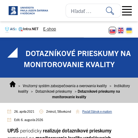
Prejsť na obsah
Open ma
E-shop
DOTAZNÍKOVÉ PRIESKUMY NA
MONITOROVANIE KVALITY
>
Vnútorný systém zabezpečovania a overovania kvality
>
Indikátory
kvality
>
Dotazníkové prieskumy
>
Dotazníkové prieskumy na
monitorovanie kvality
26. apríla 2021
2minút, 58sekúnd
Poslať článok e-mailom
Edit: 6. augusta 2026
UPJŠ
periodicky
realizuje dotazníkové prieskumy
zamerané na
monitorovanie kvality vzdelávacích