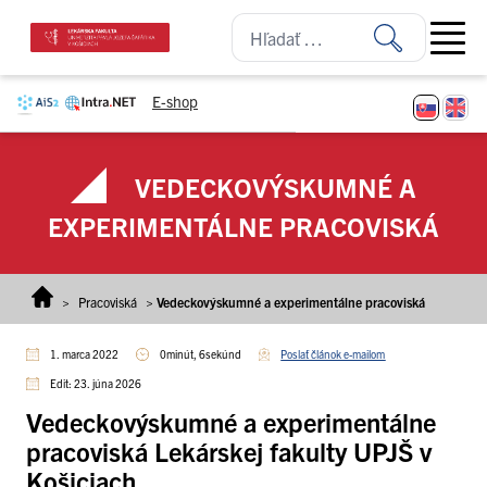
Prejsť na obsah
Open ma
E-shop
VEDECKOVÝSKUMNÉ A
EXPERIMENTÁLNE PRACOVISKÁ
>
Pracoviská
>
Vedeckovýskumné a experimentálne pracoviská
1. marca 2022
0minút, 6sekúnd
Poslať článok e-mailom
Edit: 23. júna 2026
Vedeckovýskumné a experimentálne
pracoviská
Lekárskej fakulty UPJŠ v
Košiciach