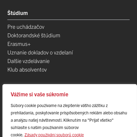
Štúdium
Pre uchádzačov
Doktorandské štúdium
Erasmus+
Uznanie dokladov o vzdelaní
Dalšie vzdelávanie
Klub absolventov
Veda
Vážime si vaše súkromie
Súbory cookie používame na zlepšenie vášho zážitku z
Postdoktorandské pozíce
prehliadania, poskytovanie prispôsobených reklám alebo obsahu
Projekty
a analýzu našej návštevnosti. Kliknutím na "Prijať všetko"
Špičkové tímy
súhlasíte s naším používaním súborov
TIP-UPJŠ
cookie.
Zásady používání souborů cookie