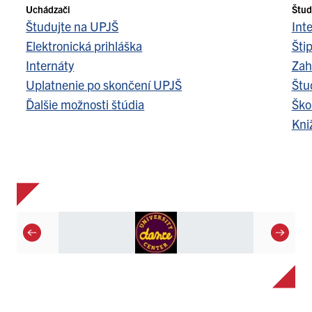
Uchádzači
Štud
Študujte na UPJŠ
Int
Elektronická prihláška
Šti
Internáty
Zah
Uplatnenie po skončení UPJŠ
Štu
Ďalšie možnosti štúdia
Ško
Kni