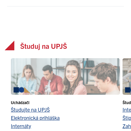
Študuj na UPJŠ
Uchádzači
Štud
Študujte na UPJŠ
Int
Elektronická prihláška
Šti
Internáty
Zah