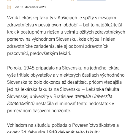
Edit: 11. decembra 2023
Vznik Lekárskej fakulty v Košiciach je spätý s rozvojom
zdravotníctva v povojnovom období – bol to najdôležitejší
krok k postupnému riešeniu veľmi zložitých zdravotníckych
pomerov na východnom Slovensku, kde chýbali nielen
zdravotnícke zariadenia, ale aj odborní zdravotnícki
pracovníci, predovšetkým lekári.
Po roku 1945 pripadalo na Slovensku na jedného lekára
vyše tritisíc obyvateľov a v niektorých častiach východného
Slovenska to bolo dokonca až desaťtisíc, pričom vtedajšia
jediná lekárska fakulta na Slovensku – Lekárska fakulta
Slovenskej univerzity v Bratislave
(terajšia Univerzita
Komenského)
nestačila eliminovať tento nedostatok v
primeranom časovom horizonte.
Vzhľadom na situáciu požiadalo Povereníctvo školstva a
osvety 24. februára 1948 dekanát tejto fakulty