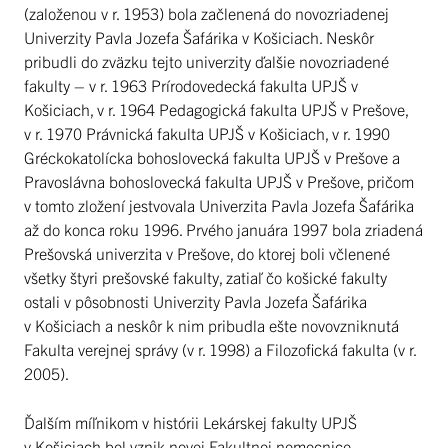
(založenou v r. 1953) bola začlenená do novozriadenej
Univerzity Pavla Jozefa Šafárika v Košiciach. Neskôr
pribudli do zväzku tejto univerzity ďalšie novozriadené
fakulty – v r. 1963 Prírodovedecká fakulta UPJŠ v
Košiciach, v r. 1964 Pedagogická fakulta UPJŠ v Prešove,
v r. 1970 Právnická fakulta UPJŠ v Košiciach, v r. 1990
Gréckokatolícka bohoslovecká fakulta UPJŠ v Prešove a
Pravoslávna bohoslovecká fakulta UPJŠ v Prešove, pričom
v tomto zložení jestvovala Univerzita Pavla Jozefa Šafárika
až do konca roku 1996. Prvého januára 1997 bola zriadená
Prešovská univerzita v Prešove, do ktorej boli včlenené
všetky štyri prešovské fakulty, zatiaľ čo košické fakulty
ostali v pôsobnosti Univerzity Pavla Jozefa Šafárika
v Košiciach a neskôr k nim pribudla ešte novovzniknutá
Fakulta verejnej správy (v r. 1998) a Filozofická fakulta (v r.
2005).
Ďalším míľnikom v histórii Lekárskej fakulty UPJŠ
v Košiciach bol vznik novej Fakultnej nemocnice