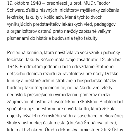
19. októbra 1948 – predniesol ju prof. MUDr. Teodor
Schwarz, ďalší z hlavných iniciátorov myšlienky založenia
lekárskej fakulty v Košiciach. Mená týchto dvoch
vynikajúcich predstaviteľov lekárskych vied, pedagógov
a organizátorov ostanú preto navždy zapísané veľkými
písmenami do histórie budovania tejto fakulty.
Posledná komisia, ktorá navštívila vo veci vzniku pobočky
lekárskej fakulty Košice mala svoje zasadnutie 12. októbra
1948. Predmetom jednania bolo odovzdanie Štátneho
detského domova rezortu zdravotníctva pre účely Detskej
kliniky a niektoré administratívne a hospodárske otázky
budúcej fakultnej nemocnice, no na škodu veci vtedy
nedošlo k presnejšiemu vymedzeniu pomerov medzi
záujmovou oblasťou zdravotníckou a školskou. Problém bol
spočiatku aj s priestormi pre novú fakultu, ktorá získala
objekty bývalého Zemského súdu a susediacej melioračnej
školy v historickej časti mesta (dnešná Šrobárova ulica),
kde mal byť okrem Úradu dekanstva úmiestnený tiež Ústav