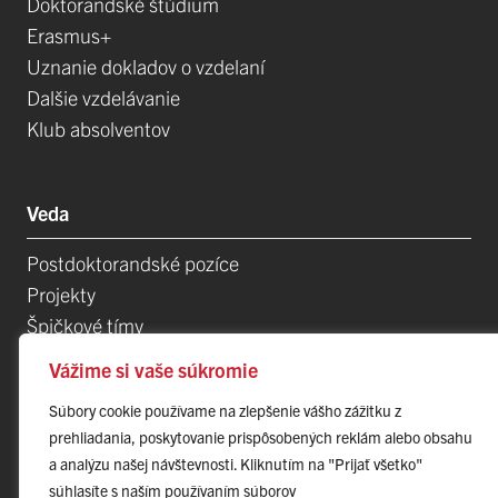
Doktorandské štúdium
Erasmus+
Uznanie dokladov o vzdelaní
Dalšie vzdelávanie
Klub absolventov
Veda
Postdoktorandské pozíce
Projekty
Špičkové tímy
TIP-UPJŠ
Vážime si vaše súkromie
Vedecké parky
Súbory cookie používame na zlepšenie vášho zážitku z
Evidencia publikačnej činnosti
prehliadania, poskytovanie prispôsobených reklám alebo obsahu
Habilitačné a vymenúvacie konania
a analýzu našej návštevnosti. Kliknutím na "Prijať všetko"
súhlasíte s naším používaním súborov