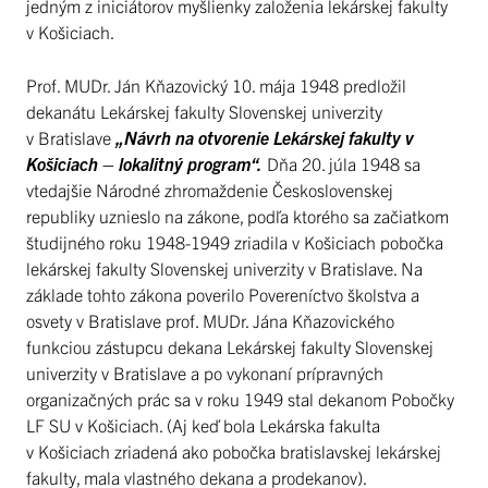
jedným z iniciátorov myšlienky založenia lekárskej fakulty
v Košiciach.
Prof. MUDr. Ján Kňazovický 10. mája 1948 predložil
dekanátu Lekárskej fakulty Slovenskej univerzity
v Bratislave
„Návrh na otvorenie Lekárskej fakulty v
Košiciach – lokalitný program“.
Dňa 20. júla 1948 sa
vtedajšie Národné zhromaždenie Československej
republiky uznieslo na zákone, podľa ktorého sa začiatkom
študijného roku 1948-1949 zriadila v Košiciach pobočka
lekárskej fakulty Slovenskej univerzity v Bratislave. Na
základe tohto zákona poverilo Povereníctvo školstva a
osvety v Bratislave prof. MUDr. Jána Kňazovického
funkciou zástupcu dekana Lekárskej fakulty Slovenskej
univerzity v Bratislave a po vykonaní prípravných
organizačných prác sa v roku 1949 stal dekanom Pobočky
LF SU v Košiciach. (Aj keď bola Lekárska fakulta
v Košiciach zriadená ako pobočka bratislavskej lekárskej
fakulty, mala vlastného dekana a prodekanov).