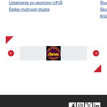
Uplatnenie po skončení UPJŠ
Štu
Ďalšie možnosti štúdia
Ško
Kni