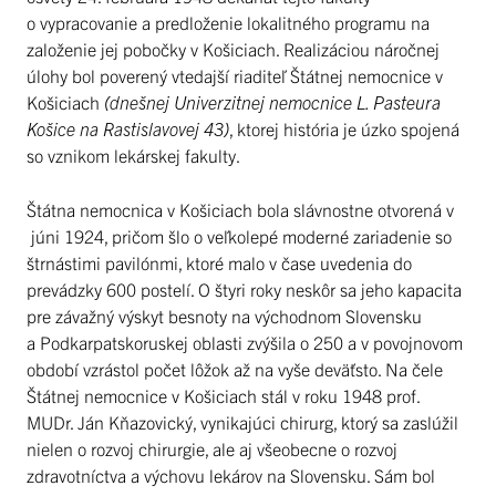
o vypracovanie a predloženie lokalitného programu na
založenie jej pobočky v Košiciach. Realizáciou náročnej
úlohy bol poverený vtedajší riaditeľ Štátnej nemocnice v
Košiciach
(dnešnej Univerzitnej nemocnice L. Pasteura
Košice na Rastislavovej 43)
, ktorej história je úzko spojená
so vznikom lekárskej fakulty.
Štátna nemocnica v Košiciach bola slávnostne otvorená v
júni 1924, pričom šlo o veľkolepé moderné zariadenie so
štrnástimi pavilónmi, ktoré malo v čase uvedenia do
prevádzky 600 postelí. O štyri roky neskôr sa jeho kapacita
pre závažný výskyt besnoty na východnom Slovensku
a Podkarpatskoruskej oblasti zvýšila o 250 a v povojnovom
období vzrástol počet lôžok až na vyše deväťsto. Na čele
Štátnej nemocnice v Košiciach stál v roku 1948 prof.
MUDr. Ján Kňazovický, vynikajúci chirurg, ktorý sa zaslúžil
nielen o rozvoj chirurgie, ale aj všeobecne o rozvoj
zdravotníctva a výchovu lekárov na Slovensku. Sám bol