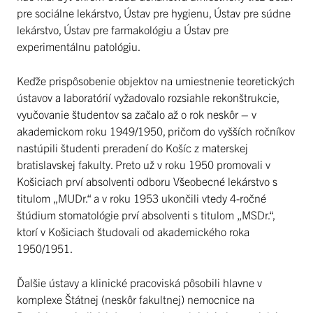
pre sociálne lekárstvo, Ústav pre hygienu, Ústav pre súdne
lekárstvo, Ústav pre farmakológiu a Ústav pre
experimentálnu patológiu.
Keďže prispôsobenie objektov na umiestnenie teoretických
ústavov a laboratórií vyžadovalo rozsiahle rekonštrukcie,
vyučovanie študentov sa začalo až o rok neskôr – v
akademickom roku 1949/1950, pričom do vyšších ročníkov
nastúpili študenti preradení do Košíc z materskej
bratislavskej fakulty. Preto už v roku 1950 promovali v
Košiciach prví absolventi odboru Všeobecné lekárstvo s
titulom „MUDr.“ a v roku 1953 ukončili vtedy 4-ročné
štúdium stomatológie prví absolventi s titulom „MSDr.“,
ktorí v Košiciach študovali od akademického roka
1950/1951.
Ďalšie ústavy a klinické pracoviská pôsobili hlavne v
komplexe Štátnej (neskôr fakultnej) nemocnice na