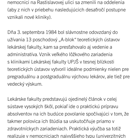
nemocnici na Rastislavovej ulici sa zmenili na oddelenia
(aby z nich v priebehu nasledujúcich desaťročí postupne
vznikali nové kliniky).
Dňa 3. septembra 1984 bol slávnostne odovzdaný do
užívania 13 poschodový „A-blok“ teoretických ústavov
lekárskej fakulty, kam sa presťahovalo aj vedenie a
administratíva. Vznik veľkého lôžkového zariadenia
s klinikami Lekárskej fakulty UPJŠ v tesnej blízkosti
teoretických ústavov vytvoril ideálne podmienky nielen pre
pregraduálnu a postgraduálnu výchovu lekárov, ale tiež pre
vedecký výskum.
Lekárske fakulty predstavujú ojedinelý článok v celej
sústave vysokých škôl, pokiaľ ide o praktickú prípravu
absolventov na ich budúce povolanie spočívajúci v tom, že
takmer polovica ich štúdia sa uskutočňuje priamo v
zdravotníckych zariadeniach. Praktická výučba sa totiž
realizuje v nemocniciach najvyššieho typu (univerzitných