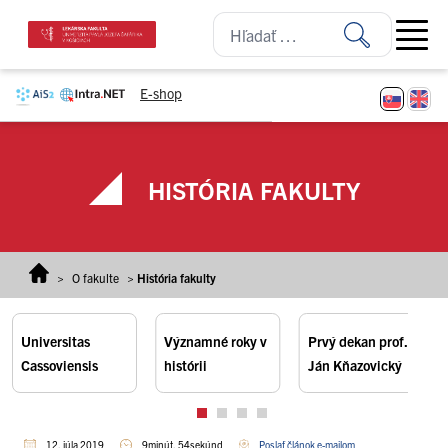
Prejsť na obsah
Open ma
E-shop
HISTÓRIA FAKULTY
>
O fakulte
>
História fakulty
Universitas
Významné roky v
Prvý dekan prof.
Cassoviensis
histórii
Ján Kňazovický
12. júla 2019
9minút, 54sekúnd
Poslať článok e-mailom