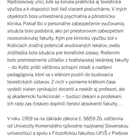
Rastislavovej ulici, kde sa konala praktická aj teoretická
výučba a k dispozícii boli tiež viaceré posluchárne. V iných
objektoch bola umiestnená psychiatria a pôrodnícka
klinika. Pokiaľ šlo o personálne zabezpečenie vyučovania,
situácia bolo podobná, ako pri priestorovom zabezpečení
novovzniknutej fakulty. Kým pre klinickú výučbu bol v
Košiciach značný potenciál erudovaných lekárov, oveľa
zložitejšia bola situácia pre teoretické ústavy. Riešením
bolo premiestnenie učiteľov z bratislavskej lekárskej fakulty
– do Košíc prišli väčšinou schopní mladí a nadšení
pedagógovia, ktorí sa s elánom pustili do budovania
teoretických ústavov. Z nich v pomerne krátkom čase
vyrástli nielen vynikajúci docenti a neskôr aj profesori, ale
aj akademickí funkcionári – budúci dekani a prodekani.
Ich rady zas čoskoro doplnili čerství absolventi fakulty…
V roku 1959 sa na základe zákona č. 58/59 Zb. odčlenila
od Univerzity Komenského (pôvodne nazývanej Slovenskou
univerzitou) a spolu s Filozofickou fakultou UPJŠ v Prešove