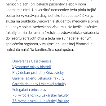
nemocniciach) pri lôžkach pacientov alebo v inom
kontakte s nimi. Univerzitné nemocnice teda plnia trojité
poslanie: vykonávajú diagnosticko-terapeutické úkony,
slúžia na praktické vyučovanie študentov medicíny a plnia
aj úlohy v oblasti vedeckého výskumu. No keďže lekárske
fakulty patria do rezortu školstva a zdravotnícke zariadenia
do rezortu zdravotníctva a teda nie sú riadené jedným,
spoločným orgánom, v záujme ich úspešnej činnosti je
nutná čo najužšia kontinuálna spolupráca.
Universitas Cassoviensis
Významné roky v histórii
Prvý dekan prof. Ján Kňazovický
Galéria legiend Lekárskej fakulty
Galéria dekanov Lekárskej fakulty
Fotogaléria priestorov
70. výročie vzniku Lekárskej fakulty
75. výročie vzniku Lekárskej fakulty