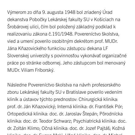
Výmerom zo dňa 9. augusta 1948 bol zriadený Úrad
dekanstva Pobočky Lekárskej fakulty SU v Košiciach na
Šrobárovej ulici, čím bol položený základný podklad k
realizovaniu zákona č.191/1948. Povereníctvo školstva,
vied a umení poverilo osobitným dekrétom prof. MUDr.
Jána Kňazovického funkciou zástupcu dekana LF
Slovenskej univerzity s povinnosťou vykonávať organizačné
práce po stránke odbornej. Jeho zástupcom bol menovaný
MUDr. Viliam Fríborský.
Následne Povereníctvo školstva na návrh profesorského
zboru Lekárskej fakulty SU v Bratislave poverilo vedením
kliník a ústavov týchto prednostov: Chirurgická klinika:
prof. dr. Ján Kňazovický; Interná klinika: dr. František Pór;
Ortopedická klinika: doc. dr. Jaroslav Štepán; Pôrodnícka
klinika: doc. dr. Teodor Schwarz; Psychiatrická klinika: doc.
dr. Zoltán Klimo; Očná klinika: doc. dr. Jozef Pajtáš; Kožná
klinika: doc. dr. Eugen Malý; Ušná klinika: doc. dr. Michal