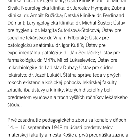
Sivák; Neurologická klinika: dr. Jaroslav Hympán; Zubná
klinika: dr. Arnošt Ružička; Detská klinika: dr. Ferdinand
Démant; Laryngologická klinika: dr. Michal Šuster; Ústav
pre hygienu: dr. Margita Sutorisová-Štolcová; Ústav pre
sociálne lekárstvo: dr. Viliam Fríborský; Ústav pre
patologickú anatómiu: dr. Igor Kutlík; Ústav pre
experimentálnu patológiu: dr. Ján Sedláček; Ústav pre
farmakológiu: dr. MrPh. Miloš Lukasiewicz; Ústav pre
mikrobiológiu: dr. Ladislav Dubay; Ústav pre súdne
lekárstvo: dr. Jozef Lukáči. Štátna správa teda v prvých
rokoch existencie košickej pobočky lekárskej fakulty
zriadila iba ústavy a kliniky, ktorých disciplíny boli
predmetom vyučovania troch vyšších ročníkov lekárskeho
štúdia.
Prvé zasadnutie pedagogického zboru sa konalo v dňoch
14. – 16. septembra 1948 za účasti predstaviteľov
materskej fakulty a mesta Košíc a prvá prednáška zaznela