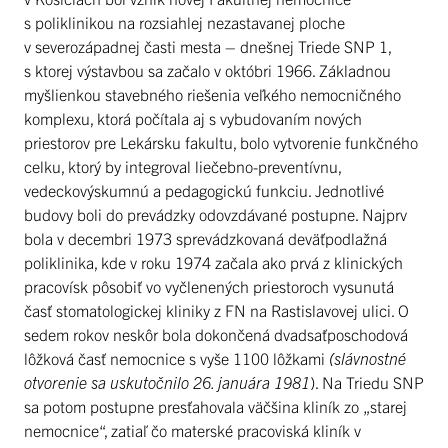
s poliklinikou na rozsiahlej nezastavanej ploche
v severozápadnej časti mesta – dnešnej Triede SNP 1,
s ktorej výstavbou sa začalo v októbri 1966. Základnou
myšlienkou stavebného riešenia veľkého nemocničného
komplexu, ktorá počítala aj s vybudovaním nových
priestorov pre Lekársku fakultu, bolo vytvorenie funkčného
celku, ktorý by integroval liečebno-preventívnu,
vedeckovýskumnú a pedagogickú funkciu. Jednotlivé
budovy boli do prevádzky odovzdávané postupne. Najprv
bola v decembri 1973 sprevádzkovaná deväťpodlažná
poliklinika, kde v roku 1974 začala ako prvá z klinických
pracovísk pôsobiť vo vyčlenených priestoroch vysunutá
časť stomatologickej kliniky z FN na Rastislavovej ulici. O
sedem rokov neskôr bola dokončená dvadsaťposchodová
lôžková časť nemocnice s vyše 1100 lôžkami
(slávnostné
otvorenie sa uskutočnilo 26. januára 1981
). Na Triedu SNP
sa potom postupne presťahovala väčšina kliník zo „starej
nemocnice“, zatiaľ čo materské pracoviská kliník v