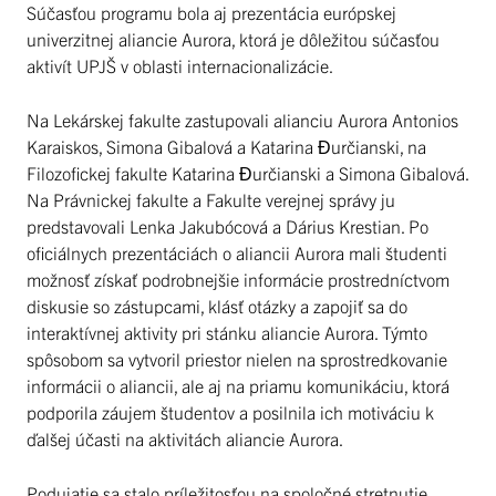
Súčasťou programu bola aj prezentácia európskej
univerzitnej aliancie Aurora, ktorá je dôležitou súčasťou
aktivít UPJŠ v oblasti internacionalizácie.
Na Lekárskej fakulte zastupovali alianciu Aurora Antonios
Karaiskos, Simona Gibalová a Katarina Đurčianski, na
Filozofickej fakulte Katarina Đurčianski a Simona Gibalová.
Na Právnickej fakulte a Fakulte verejnej správy ju
predstavovali Lenka Jakubócová a Dárius Krestian. Po
oficiálnych prezentáciách o aliancii Aurora mali študenti
možnosť získať podrobnejšie informácie prostredníctvom
diskusie so zástupcami, klásť otázky a zapojiť sa do
interaktívnej aktivity pri stánku aliancie Aurora. Týmto
spôsobom sa vytvoril priestor nielen na sprostredkovanie
informácii o aliancii, ale aj na priamu komunikáciu, ktorá
podporila záujem študentov a posilnila ich motiváciu k
ďalšej účasti na aktivitách aliancie Aurora.
Podujatie sa stalo príležitosťou na spoločné stretnutie