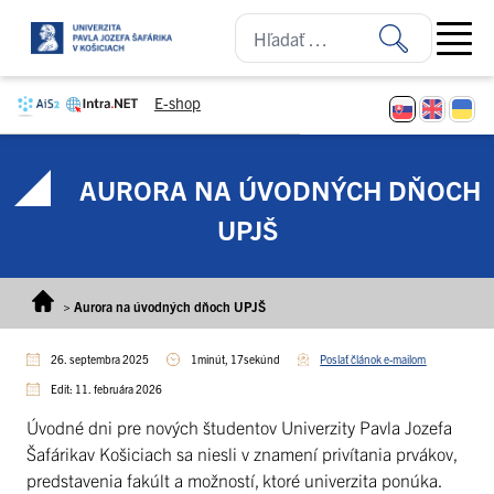
Prejsť na obsah
Open ma
E-shop
AURORA NA ÚVODNÝCH DŇOCH
UPJŠ
>
Aurora na úvodných dňoch UPJŠ
26. septembra 2025
1minút, 17sekúnd
Poslať článok e-mailom
Edit: 11. februára 2026
Úvodné dni pre nových študentov Univerzity Pavla Jozefa
Šafárikav Košiciach sa niesli v znamení privítania prvákov,
predstavenia fakúlt a možností, ktoré univerzita ponúka.