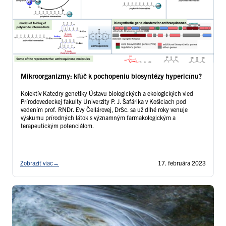
Mikroorganizmy: kľúč k pochopeniu biosyntézy hypericínu?
Kolektív Katedry genetiky Ústavu biologických a ekologických vied
Prírodovedeckej fakulty Univerzity P. J. Šafárika v Košiciach pod
vedením prof. RNDr. Evy Čellárovej, DrSc. sa už dlhé roky venuje
výskumu prírodných látok s významným farmakologickým a
terapeutickým potenciálom.
Zobraziť viac
→
17. februára 2023