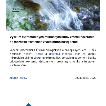
Výskum extrémofilných mikroorganizmov zmenil nazeranie
na možnosti existencie života mimo našej Zeme
Vedeckí pracovníci z Ústavu biologických a ekologických vied UPJŠ v
Košiciach
docent Pristaš
a
doktorka Piknová
, ktorí sa venujú
mikrobiologickému výskumu extrémofilov, vo svojom odbornom článku
odpovedajú ako tento výskum mení predstavy o vzniku a fungovaní
života na Zemi ...
Zobraziť viac
→
25. augusta 2022