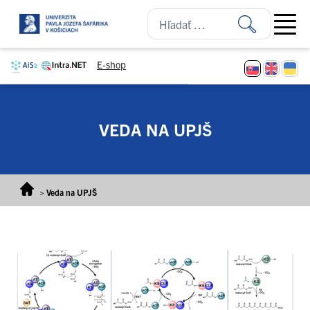
Prejsť na obsah
Open ma
E-shop
VEDA NA UPJŠ
>
Veda na UPJŠ