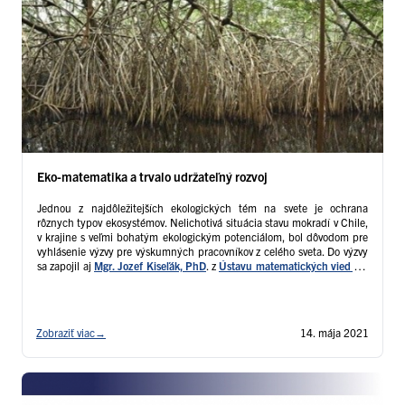
Eko-matematika a trvalo udržateľný rozvoj
Jednou z najdôležitejších ekologických tém na svete je ochrana
rôznych typov ekosystémov. Nelichotivá situácia stavu mokradí v Chile,
v krajine s veľmi bohatým ekologickým potenciálom, bol dôvodom pre
vyhlásenie výzvy pre výskumných pracovníkov z celého sveta. Do výzvy
sa zapojil aj
Mgr. Jozef Kiseľák, PhD
. z
Ústavu matematických vied PF
UPJŠ
Zobraziť viac
→
14. mája 2021