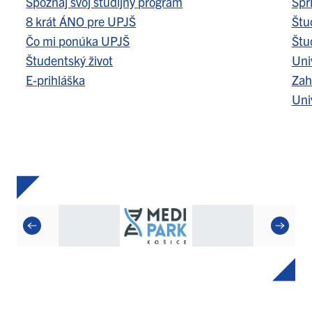
Spoznaj svoj študijný program
Spr
8 krát ÁNO pre UPJŠ
Štu
Čo mi ponúka UPJŠ
Štu
Študentský život
Uni
E-prihláška
Zah
Uni