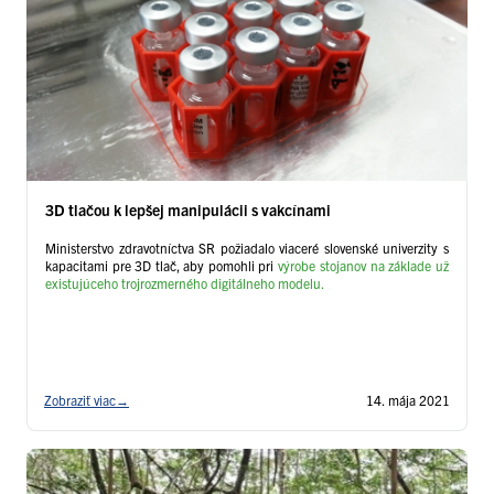
3D tlačou k lepšej manipulácii s vakcínami
Ministerstvo zdravotníctva SR požiadalo viaceré slovenské univerzity s
kapacitami pre 3D tlač, aby pomohli pri
výrobe stojanov na základe už
existujúceho trojrozmerného digitálneho modelu.
Zobraziť viac
→
14. mája 2021