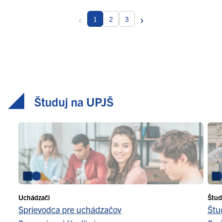
‹
›
1
2
3
Študuj na UPJŠ
Uchádzači
Štud
Sprievodca pre uchádzačov
Štu