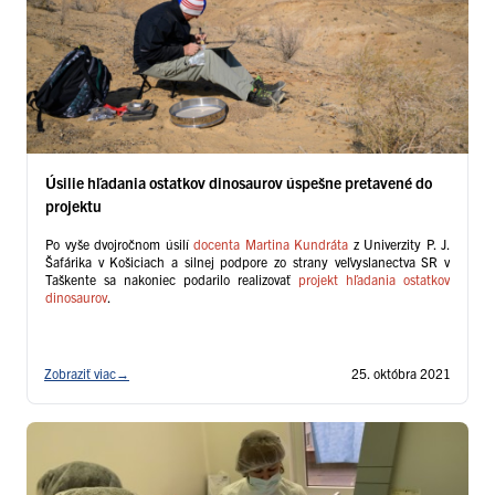
Úsilie hľadania ostatkov dinosaurov úspešne pretavené do
projektu
Po vyše dvojročnom úsilí
docenta Martina Kundráta
z Univerzity P. J.
Šafárika v Košiciach a silnej podpore zo strany veľvyslanectva SR v
Taškente sa nakoniec podarilo realizovať
projekt hľadania ostatkov
dinosaurov
.
Zobraziť viac
→
25. októbra 2021