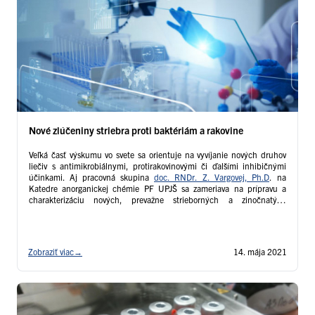
Nové zlúčeniny striebra proti baktériám a rakovine
Veľká časť výskumu vo svete sa orientuje na vyvíjanie nových druhov
liečiv s antimikrobiálnymi, protirakovinovými či ďalšími inhibičnými
účinkami. Aj pracovná skupina
doc. RNDr. Z. Vargovej, Ph.D
. na
Katedre anorganickej chémie PF UPJŠ sa zameriava na prípravu a
charakterizáciu nových, prevažne strieborných a zinočnatých
koordinačných zlúčenín.
Zobraziť viac
→
14. mája 2021