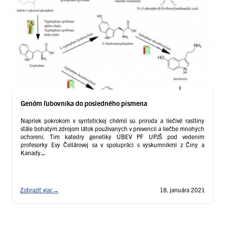
Genóm ľubovníka do posledného písmena
Napriek pokrokom v syntetickej chémii sú príroda a liečivé rastliny
stále bohatým zdrojom látok používaných v prevencii a liečbe mnohých
ochorení. Tím katedry genetiky ÚBEV PF UPJŠ pod vedením
profesorky Evy Čellárovej sa v spolupráci s výskumníkmi z Číny a
Kanady
...
Zobraziť viac
→
18. januára 2021