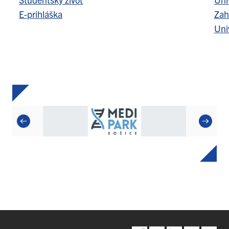
E-prihláška
Zah
Uni