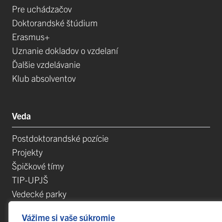
Pre uchádzačov
Doktorandské štúdium
Erasmus+
Uznanie dokladov o vzdelaní
Ďalšie vzdelávanie
Klub absolventov
Veda
Postdoktorandské pozície
Projekty
Špičkové tímy
TIP-UPJŠ
Vedecké parky
Evidencia publikačnej činnosti
Vážime si vaše súkromie
Habilitačné a vymenúvacie konania