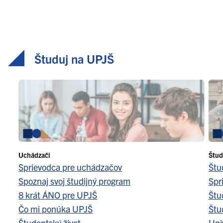
Študuj na UPJŠ
Uchádzači
Štud
Sprievodca pre uchádzačov
Štu
Spoznaj svoj študijný program
Spr
8 krát ÁNO pre UPJŠ
Štu
Čo mi ponúka UPJŠ
Štu
Študentský život
Uni