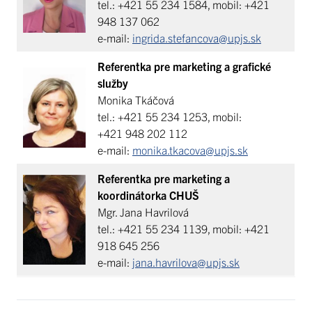
tel.: +421 55 234 1584, mobil: +421
948 137 062
e-mail:
ingrida.stefancova@upjs.sk
Referentka pre marketing a grafické
služby
Monika Tkáčová
tel.: +421 55 234 1253, mobil:
+421 948 202 112
e-mail:
monika.tkacova@upjs.sk
Referentka pre marketing a
koordinátorka CHUŠ
Mgr. Jana Havrilová
tel.: +421 55 234 1139, mobil: +421
918 645 256
e-mail:
jana.havrilova@upjs.sk