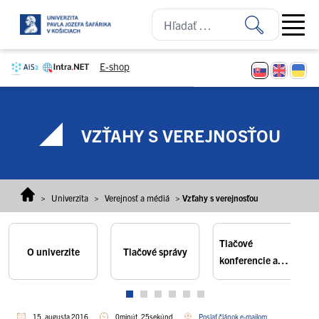
Prejsť na obsah
Open ma
E-shop
VZŤAHY S VEREJNOSŤOU
>
Univerzita
>
Verejnosť a médiá
>
Vzťahy s verejnosťou
Tlačové
O univerzite
Tlačové správy
konferencie a
brífingy
15. augusta 2016
0minút, 25sekúnd
Poslať článok e-mailom