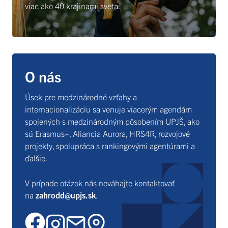
viac ako 40 krajinami sveta.
O nás
Úsek pre medzinárodné vzťahy a
internacionalizáciu sa venuje viacerým agendám
spojených s medzinárodným pôsobením UPJŠ, ako
sú Erasmus+, Aliancia Aurora, HRS4R, rozvojové
projekty, spolupráca s rankingovými agentúrami a
ďalšie.
V prípade otázok nás neváhajte kontaktovať
na
zahrodd@upjs.sk
.