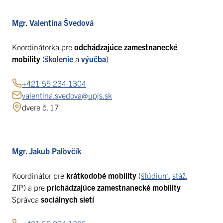
Mgr. Valentína Švedová
Koordinátorka pre
odchádzajúce zamestnanecké
mobility
(
školenie
a
výučba
)
+421 55 234 1304
valentina.svedova@upjs.sk
dvere č. 17
Mgr. Jakub Paľovčík
Koordinátor pre
krátkodobé mobility
(
štúdium
,
stáž
,
ZIP) a pre
prichádzajúce zamestnanecké mobility
Správca
sociálnych sietí