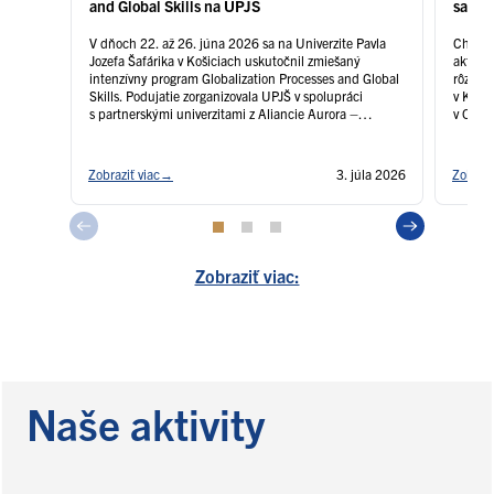
and Global Skills na UPJŠ
sa do
Global
V dňoch 22. až 26. júna 2026 sa na Univerzite Pavla
Chceš r
Jozefa Šafárika v Košiciach uskutočnil zmiešaný
aktuál
intenzívny program Globalization Processes and Global
rôznych
Skills. Podujatie zorganizovala UPJŠ v spolupráci
v Košic
s partnerskými univerzitami z Aliancie Aurora –
v Olomo
Univerzitou Palackého v Olomouci (Česká republika),
zmieša
Universitat Rovira i Virgili (Španielsko) a Università
and Glo
degli Studi di Napoli Federico II (Taliansko). Program …
diskus
Zobraziť viac
→
3. júla 2026
Zobrazi
Čítať ďalej
intenzí
…
Číta
Zobraziť viac:
Naše aktivity