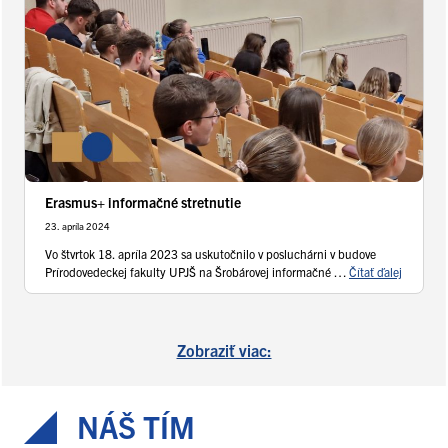
Erasmus+ informačné stretnutie
23. apríla 2024
Vo štvrtok 18. apríla 2023 sa uskutočnilo v posluchárni v budove
Prírodovedeckej fakulty UPJŠ na Šrobárovej informačné …
Čítať ďalej
Zobraziť viac:
NÁŠ TÍM