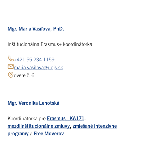
Mgr. Mária Vasiľová, PhD.
Inštitucionálna Erasmus+ koordinátorka
+421 55 234 1159
maria.vasilova@upjs.sk
dvere č. 6
Mgr. Veronika Lehotská
Koordinátorka pre
Erasmus+ KA171
,
mezdiinštitucionálne zmluvy
,
zmiešané intenzívne
programy
a
Free Moverov